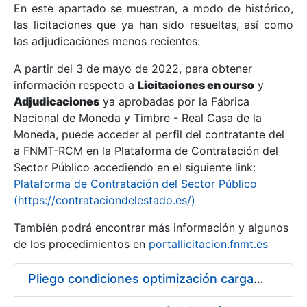
En este apartado se muestran, a modo de histórico,
las licitaciones que ya han sido resueltas, así como
Mostrar/Ocultar
las adjudicaciones menos recientes:
Mostrar/Ocultar
A partir del 3 de mayo de 2022, para obtener
información respecto a
Mostrar/Ocultar
Licitaciones en curso
y
Adjudicaciones
ya aprobadas por la Fábrica
Nacional de Moneda y Timbre - Real Casa de la
Moneda, puede acceder al perfil del contratante del
a FNMT-RCM en la Plataforma de Contratación del
Sector Público accediendo en el siguiente link:
Plataforma de Contratación del Sector Público
(https://contrataciondelestado.es/)
También podrá encontrar más información y algunos
de los procedimientos en
portallicitacion.fnmt.es
Mostrar/Ocultar
Pliego condiciones optimización cargas compras firmado