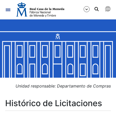
Navegación
Mostrar/Ocultar
Mostrar/Ocultar
Mostrar/Ocultar
Mostrar/Ocultar
Mostrar/Ocultar
Unidad responsable: Departamento de Compras
Histórico de Licitaciones
Mostrar/Ocultar