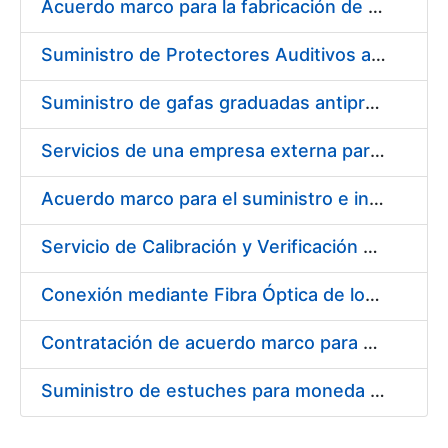
Acuerdo marco para la fabricación de piezas
Suministro de Protectores Auditivos a medida para las personas trabajadoras de los Centros de Trabajo de Madrid y Burgos
Suministro de gafas graduadas antiproyecciones para los trabajadores de la FNMT-RCM en los centros de trabajo de Madrid y Burgos
Servicios de una empresa externa para el asesoramiento y resolución de los recursos de alzada que se presentan relacionados con procesos de selección para la FNMT-RCM
Acuerdo marco para el suministro e instalación de persianas, estores y otros complementos
Servicio de Calibración y Verificación Externa de los Equipos de Medición del Servicio de Prevención de la FNMT-RCM
Conexión mediante Fibra Óptica de los Centros de Proceso de Datos (CPDs) de las sedes de la FNMT-RCM de Burgos y Madrid
Contratación de acuerdo marco para el Suministro de Material de Electricidad para la Fábrica Nacional de Moneda y Timbre-Real Casa de la Moneda en su centro de trabajo de Burgos
Suministro de estuches para moneda de 30 €