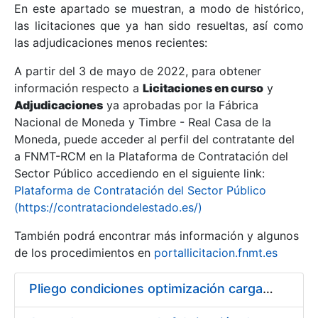
En este apartado se muestran, a modo de histórico,
las licitaciones que ya han sido resueltas, así como
Mostrar/Ocultar
las adjudicaciones menos recientes:
Mostrar/Ocultar
A partir del 3 de mayo de 2022, para obtener
información respecto a
Mostrar/Ocultar
Licitaciones en curso
y
Adjudicaciones
ya aprobadas por la Fábrica
Nacional de Moneda y Timbre - Real Casa de la
Moneda, puede acceder al perfil del contratante del
a FNMT-RCM en la Plataforma de Contratación del
Sector Público accediendo en el siguiente link:
Plataforma de Contratación del Sector Público
(https://contrataciondelestado.es/)
También podrá encontrar más información y algunos
de los procedimientos en
portallicitacion.fnmt.es
Mostrar/Ocultar
Pliego condiciones optimización cargas compras firmado