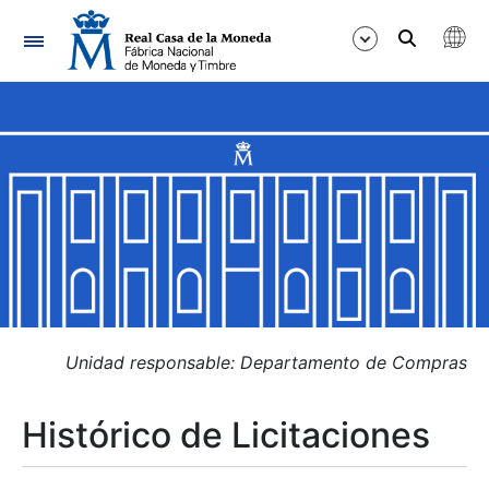
Navegación
Mostrar/Ocultar
Mostrar/Ocultar
Mostrar/Ocultar
Mostrar/Ocultar
Mostrar/Ocultar
Unidad responsable: Departamento de Compras
Histórico de Licitaciones
Mostrar/Ocultar