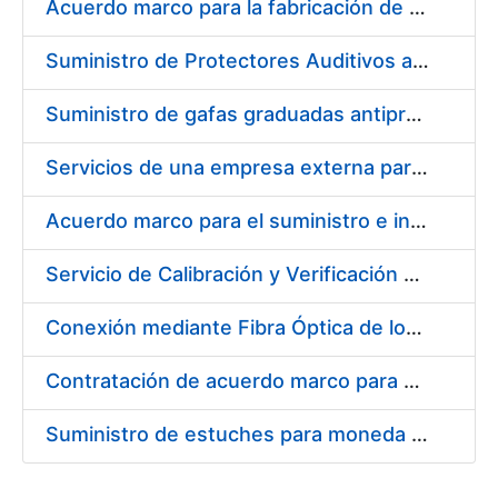
Acuerdo marco para la fabricación de piezas
Suministro de Protectores Auditivos a medida para las personas trabajadoras de los Centros de Trabajo de Madrid y Burgos
Suministro de gafas graduadas antiproyecciones para los trabajadores de la FNMT-RCM en los centros de trabajo de Madrid y Burgos
Servicios de una empresa externa para el asesoramiento y resolución de los recursos de alzada que se presentan relacionados con procesos de selección para la FNMT-RCM
Acuerdo marco para el suministro e instalación de persianas, estores y otros complementos
Servicio de Calibración y Verificación Externa de los Equipos de Medición del Servicio de Prevención de la FNMT-RCM
Conexión mediante Fibra Óptica de los Centros de Proceso de Datos (CPDs) de las sedes de la FNMT-RCM de Burgos y Madrid
Contratación de acuerdo marco para el Suministro de Material de Electricidad para la Fábrica Nacional de Moneda y Timbre-Real Casa de la Moneda en su centro de trabajo de Burgos
Suministro de estuches para moneda de 30 €