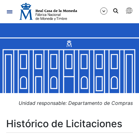
Navegación
Mostrar/Ocultar
Mostrar/Ocultar
Mostrar/Ocultar
Mostrar/Ocultar
Mostrar/Ocultar
Unidad responsable: Departamento de Compras
Histórico de Licitaciones
Mostrar/Ocultar