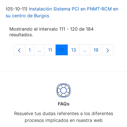
(05-10-11)
Instalación Sistema PCI en FNMT-RCM en
su centro de Burgos
Mostrando el intervalo 111 - 120 de 184
resultados.
1
...
11
12
13
...
19
Página
Páginas intermedias Use TAB para despl
Página
Página
Página
Páginas intermedia
Página
FAQs
Resuelve tus dudas referentes a los diferentes
procesos implicados en nuestra web