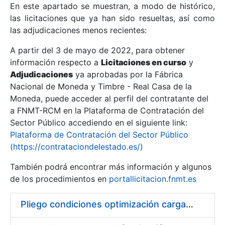
En este apartado se muestran, a modo de histórico,
las licitaciones que ya han sido resueltas, así como
Mostrar/Ocultar
las adjudicaciones menos recientes:
Mostrar/Ocultar
A partir del 3 de mayo de 2022, para obtener
información respecto a
Mostrar/Ocultar
Licitaciones en curso
y
Adjudicaciones
ya aprobadas por la Fábrica
Nacional de Moneda y Timbre - Real Casa de la
Moneda, puede acceder al perfil del contratante del
a FNMT-RCM en la Plataforma de Contratación del
Sector Público accediendo en el siguiente link:
Plataforma de Contratación del Sector Público
(https://contrataciondelestado.es/)
También podrá encontrar más información y algunos
de los procedimientos en
portallicitacion.fnmt.es
Mostrar/Ocultar
Pliego condiciones optimización cargas compras firmado