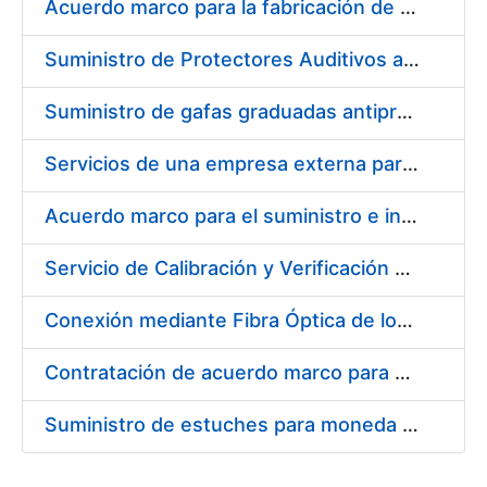
Acuerdo marco para la fabricación de piezas
Suministro de Protectores Auditivos a medida para las personas trabajadoras de los Centros de Trabajo de Madrid y Burgos
Suministro de gafas graduadas antiproyecciones para los trabajadores de la FNMT-RCM en los centros de trabajo de Madrid y Burgos
Servicios de una empresa externa para el asesoramiento y resolución de los recursos de alzada que se presentan relacionados con procesos de selección para la FNMT-RCM
Acuerdo marco para el suministro e instalación de persianas, estores y otros complementos
Servicio de Calibración y Verificación Externa de los Equipos de Medición del Servicio de Prevención de la FNMT-RCM
Conexión mediante Fibra Óptica de los Centros de Proceso de Datos (CPDs) de las sedes de la FNMT-RCM de Burgos y Madrid
Contratación de acuerdo marco para el Suministro de Material de Electricidad para la Fábrica Nacional de Moneda y Timbre-Real Casa de la Moneda en su centro de trabajo de Burgos
Suministro de estuches para moneda de 30 €