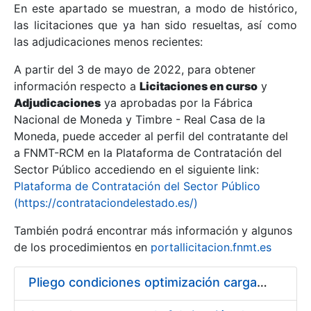
En este apartado se muestran, a modo de histórico,
las licitaciones que ya han sido resueltas, así como
Mostrar/Ocultar
las adjudicaciones menos recientes:
Mostrar/Ocultar
A partir del 3 de mayo de 2022, para obtener
información respecto a
Mostrar/Ocultar
Licitaciones en curso
y
Adjudicaciones
ya aprobadas por la Fábrica
Nacional de Moneda y Timbre - Real Casa de la
Moneda, puede acceder al perfil del contratante del
a FNMT-RCM en la Plataforma de Contratación del
Sector Público accediendo en el siguiente link:
Plataforma de Contratación del Sector Público
(https://contrataciondelestado.es/)
También podrá encontrar más información y algunos
de los procedimientos en
portallicitacion.fnmt.es
Mostrar/Ocultar
Pliego condiciones optimización cargas compras firmado