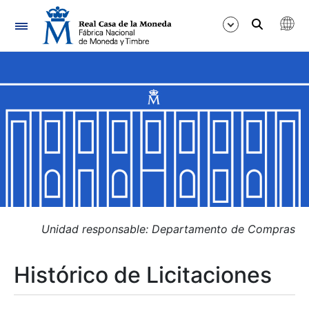
Navegación
Mostrar/Ocultar
Mostrar/Ocultar
Mostrar/Ocultar
Mostrar/Ocultar
Mostrar/Ocultar
Unidad responsable: Departamento de Compras
Histórico de Licitaciones
Mostrar/Ocultar