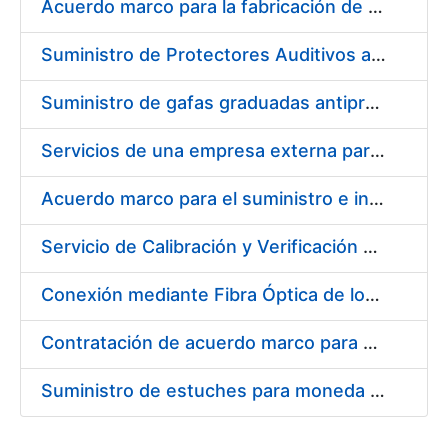
Acuerdo marco para la fabricación de piezas
Suministro de Protectores Auditivos a medida para las personas trabajadoras de los Centros de Trabajo de Madrid y Burgos
Suministro de gafas graduadas antiproyecciones para los trabajadores de la FNMT-RCM en los centros de trabajo de Madrid y Burgos
Servicios de una empresa externa para el asesoramiento y resolución de los recursos de alzada que se presentan relacionados con procesos de selección para la FNMT-RCM
Acuerdo marco para el suministro e instalación de persianas, estores y otros complementos
Servicio de Calibración y Verificación Externa de los Equipos de Medición del Servicio de Prevención de la FNMT-RCM
Conexión mediante Fibra Óptica de los Centros de Proceso de Datos (CPDs) de las sedes de la FNMT-RCM de Burgos y Madrid
Contratación de acuerdo marco para el Suministro de Material de Electricidad para la Fábrica Nacional de Moneda y Timbre-Real Casa de la Moneda en su centro de trabajo de Burgos
Suministro de estuches para moneda de 30 €