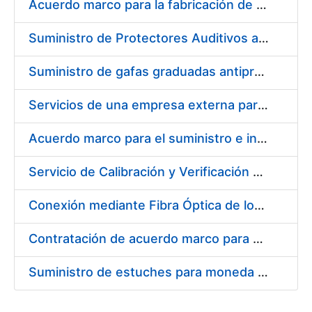
Acuerdo marco para la fabricación de piezas
Suministro de Protectores Auditivos a medida para las personas trabajadoras de los Centros de Trabajo de Madrid y Burgos
Suministro de gafas graduadas antiproyecciones para los trabajadores de la FNMT-RCM en los centros de trabajo de Madrid y Burgos
Servicios de una empresa externa para el asesoramiento y resolución de los recursos de alzada que se presentan relacionados con procesos de selección para la FNMT-RCM
Acuerdo marco para el suministro e instalación de persianas, estores y otros complementos
Servicio de Calibración y Verificación Externa de los Equipos de Medición del Servicio de Prevención de la FNMT-RCM
Conexión mediante Fibra Óptica de los Centros de Proceso de Datos (CPDs) de las sedes de la FNMT-RCM de Burgos y Madrid
Contratación de acuerdo marco para el Suministro de Material de Electricidad para la Fábrica Nacional de Moneda y Timbre-Real Casa de la Moneda en su centro de trabajo de Burgos
Suministro de estuches para moneda de 30 €