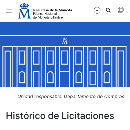
Navegación
Mostrar/Ocultar
Mostrar/Ocultar
Mostrar/Ocultar
Mostrar/Ocultar
Mostrar/Ocultar
Unidad responsable: Departamento de Compras
Histórico de Licitaciones
Mostrar/Ocultar