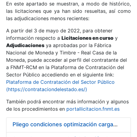
En este apartado se muestran, a modo de histórico,
las licitaciones que ya han sido resueltas, así como
Mostrar/Ocultar
las adjudicaciones menos recientes:
Mostrar/Ocultar
A partir del 3 de mayo de 2022, para obtener
información respecto a
Mostrar/Ocultar
Licitaciones en curso
y
Adjudicaciones
ya aprobadas por la Fábrica
Nacional de Moneda y Timbre - Real Casa de la
Moneda, puede acceder al perfil del contratante del
a FNMT-RCM en la Plataforma de Contratación del
Sector Público accediendo en el siguiente link:
Plataforma de Contratación del Sector Público
(https://contrataciondelestado.es/)
También podrá encontrar más información y algunos
de los procedimientos en
portallicitacion.fnmt.es
Mostrar/Ocultar
Pliego condiciones optimización cargas compras firmado