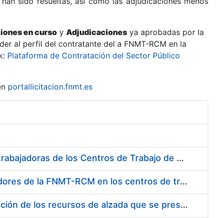
 han sido resueltas, así como las adjudicaciones menos
ciones en curso
y
Adjudicaciones
ya aprobadas por la
er al perfil del contratante del a FNMT-RCM en la
k:
Plataforma de Contratación del Sector Público
en
portallicitacion.fnmt.es
Suministro de Protectores Auditivos a medida para las personas trabajadoras de los Centros de Trabajo de Madrid y Burgos
Suministro de gafas graduadas antiproyecciones para los trabajadores de la FNMT-RCM en los centros de trabajo de Madrid y Burgos
Servicios de una empresa externa para el asesoramiento y resolución de los recursos de alzada que se presentan relacionados con procesos de selección para la FNMT-RCM