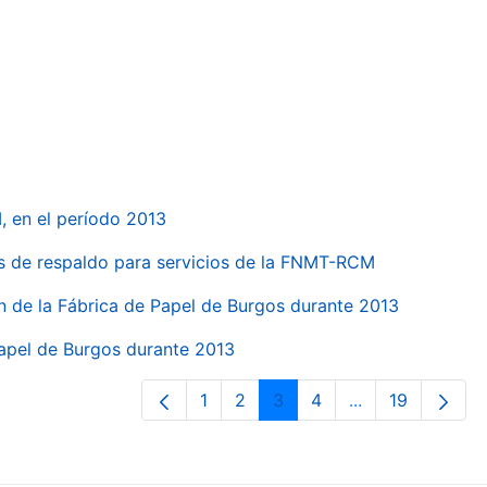
, en el período 2013
s de respaldo para servicios de la FNMT-RCM
n de la Fábrica de Papel de Burgos durante 2013
Papel de Burgos durante 2013
1
2
3
4
...
19
Página
Página
Página
Página
Páginas interme
Página