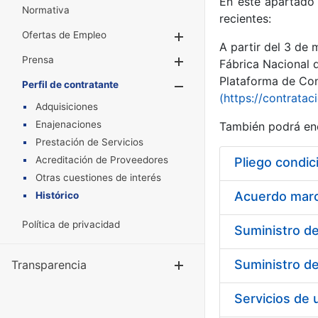
En este apartado 
Normativa
recientes:
Ofertas de Empleo
Mostrar/Ocultar
A partir del 3 de
Prensa
Mostrar/Ocultar
Fábrica Nacional 
Plataforma de Cont
Perfil de contratante
Mostrar/Oculta
(https://contratac
Adquisiciones
Enajenaciones
También podrá enc
Prestación de Servicios
Acreditación de Proveedores
Pliego condic
Otras cuestiones de interés
Acuerdo marco
Histórico
Política de privacidad
Transparencia
Mostrar/Ocul