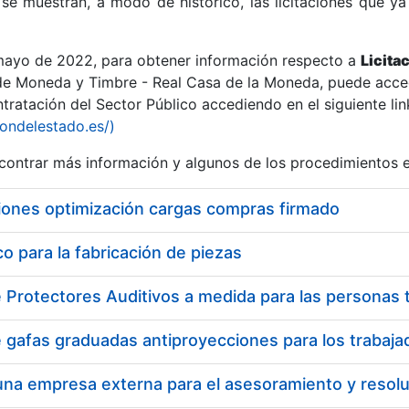
se muestran, a modo de histórico, las licitaciones que ya
 mayo de 2022, para obtener información respecto a
Licita
de Moneda y Timbre - Real Casa de la Moneda, puede acced
ratación del Sector Público accediendo en el siguiente lin
r
iondelestado.es/)
ontrar más información y algunos de los procedimientos 
iones optimización cargas compras firmado
 para la fabricación de piezas
tar