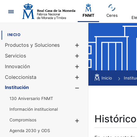
Navegación
FNMT
Ceres
El
INICIO
Productos y Soluciones
Mostrar/Ocul
Servicios
Mostrar/Ocul
Innovación
Mostrar/Ocul
Coleccionista
Mostrar/Ocul
Inicio
Institu
Institución
Mostrar/Ocul
130 Aniversario FNMT
Información institucional
Histórico
Compromisos
Mostrar/Ocultar
Agenda 2030 y ODS