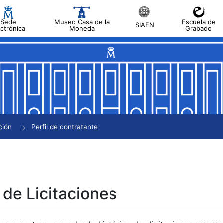
Sede
Museo Casa de la
Escuela de
SIAEN
ectrónica
Moneda
Grabado
tar
tar
tar
tar
ción
Perfil de contratante
tar
 de Licitaciones