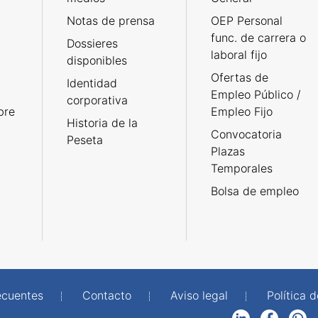
Notas de prensa
OEP Personal
func. de carrera o
Dossieres
laboral fijo
disponibles
Ofertas de
Identidad
Empleo Público /
corporativa
bre
Empleo Fijo
Historia de la
Convocatoria
Peseta
Plazas
Temporales
Bolsa de empleo
ecuentes
Contacto
Aviso legal
Política 