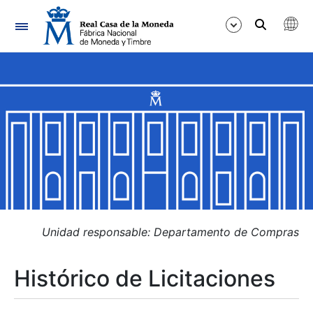
Navegación
Mostrar/Ocultar
Mostrar/Ocultar
Mostrar/Ocultar
Mostrar/Ocultar
Mostrar/Ocultar
Unidad responsable: Departamento de Compras
Histórico de Licitaciones
Mostrar/Ocultar