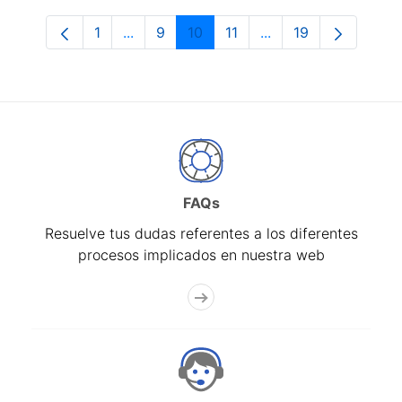
1
...
9
10
11
...
19
Página
Páginas intermedias Use TAB para despl
Página
Página
Página
Páginas intermedias
Página
FAQs
Resuelve tus dudas referentes a los diferentes
procesos implicados en nuestra web