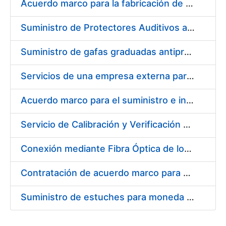
Acuerdo marco para la fabricación de piezas
Suministro de Protectores Auditivos a medida para las personas trabajadoras de los Centros de Trabajo de Madrid y Burgos
Suministro de gafas graduadas antiproyecciones para los trabajadores de la FNMT-RCM en los centros de trabajo de Madrid y Burgos
Servicios de una empresa externa para el asesoramiento y resolución de los recursos de alzada que se presentan relacionados con procesos de selección para la FNMT-RCM
Acuerdo marco para el suministro e instalación de persianas, estores y otros complementos
Servicio de Calibración y Verificación Externa de los Equipos de Medición del Servicio de Prevención de la FNMT-RCM
Conexión mediante Fibra Óptica de los Centros de Proceso de Datos (CPDs) de las sedes de la FNMT-RCM de Burgos y Madrid
Contratación de acuerdo marco para el Suministro de Material de Electricidad para la Fábrica Nacional de Moneda y Timbre-Real Casa de la Moneda en su centro de trabajo de Burgos
Suministro de estuches para moneda de 30 €