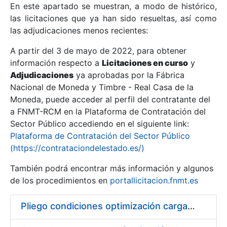
En este apartado se muestran, a modo de histórico,
las licitaciones que ya han sido resueltas, así como
Mostrar/Ocultar
las adjudicaciones menos recientes:
Mostrar/Ocultar
A partir del 3 de mayo de 2022, para obtener
información respecto a
Mostrar/Ocultar
Licitaciones en curso
y
Adjudicaciones
ya aprobadas por la Fábrica
Nacional de Moneda y Timbre - Real Casa de la
Moneda, puede acceder al perfil del contratante del
a FNMT-RCM en la Plataforma de Contratación del
Sector Público accediendo en el siguiente link:
Plataforma de Contratación del Sector Público
(https://contrataciondelestado.es/)
También podrá encontrar más información y algunos
de los procedimientos en
portallicitacion.fnmt.es
Mostrar/Ocultar
Pliego condiciones optimización cargas compras firmado