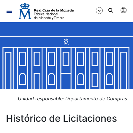
Navegación
Mostrar/Ocultar
Mostrar/Ocultar
Mostrar/Ocultar
Mostrar/Ocultar
Mostrar/Ocultar
Unidad responsable: Departamento de Compras
Histórico de Licitaciones
Mostrar/Ocultar