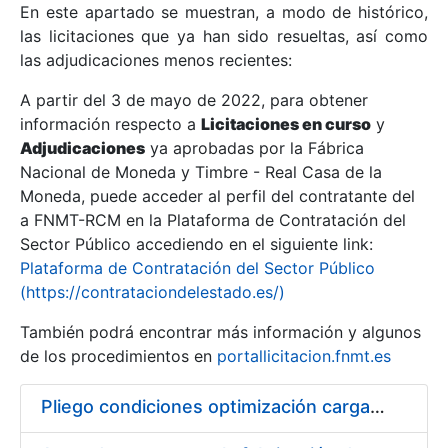
En este apartado se muestran, a modo de histórico,
las licitaciones que ya han sido resueltas, así como
Mostrar/Ocultar
las adjudicaciones menos recientes:
Mostrar/Ocultar
A partir del 3 de mayo de 2022, para obtener
información respecto a
Mostrar/Ocultar
Licitaciones en curso
y
Adjudicaciones
ya aprobadas por la Fábrica
Nacional de Moneda y Timbre - Real Casa de la
Moneda, puede acceder al perfil del contratante del
a FNMT-RCM en la Plataforma de Contratación del
Sector Público accediendo en el siguiente link:
Plataforma de Contratación del Sector Público
(https://contrataciondelestado.es/)
También podrá encontrar más información y algunos
de los procedimientos en
portallicitacion.fnmt.es
Mostrar/Ocultar
Pliego condiciones optimización cargas compras firmado