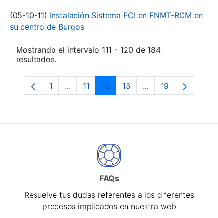
(05-10-11)
Instalación Sistema PCI en FNMT-RCM en
su centro de Burgos
Mostrando el intervalo 111 - 120 de 184
resultados.
1
...
11
12
13
...
19
Página
Páginas intermedias Use TAB para despl
Página
Página
Página
Páginas intermedia
Página
FAQs
Resuelve tus dudas referentes a los diferentes
procesos implicados en nuestra web