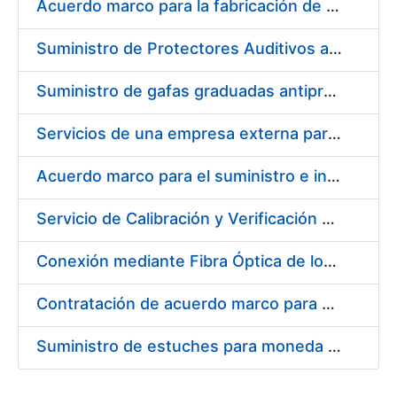
Acuerdo marco para la fabricación de piezas
Suministro de Protectores Auditivos a medida para las personas trabajadoras de los Centros de Trabajo de Madrid y Burgos
Suministro de gafas graduadas antiproyecciones para los trabajadores de la FNMT-RCM en los centros de trabajo de Madrid y Burgos
Servicios de una empresa externa para el asesoramiento y resolución de los recursos de alzada que se presentan relacionados con procesos de selección para la FNMT-RCM
Acuerdo marco para el suministro e instalación de persianas, estores y otros complementos
Servicio de Calibración y Verificación Externa de los Equipos de Medición del Servicio de Prevención de la FNMT-RCM
Conexión mediante Fibra Óptica de los Centros de Proceso de Datos (CPDs) de las sedes de la FNMT-RCM de Burgos y Madrid
Contratación de acuerdo marco para el Suministro de Material de Electricidad para la Fábrica Nacional de Moneda y Timbre-Real Casa de la Moneda en su centro de trabajo de Burgos
Suministro de estuches para moneda de 30 €