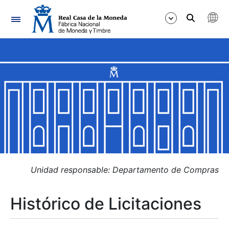
Navegación
Mostrar/Ocultar
Mostrar/Ocultar
Mostrar/Ocultar
Mostrar/Ocultar
Mostrar/Ocultar
Unidad responsable: Departamento de Compras
Histórico de Licitaciones
Mostrar/Ocultar