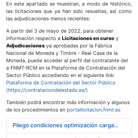
En este apartado se muestran, a modo de histórico,
las licitaciones que ya han sido resueltas, así como
Mostrar/Ocultar
las adjudicaciones menos recientes:
Mostrar/Ocultar
A partir del 3 de mayo de 2022, para obtener
información respecto a
Mostrar/Ocultar
Licitaciones en curso
y
Adjudicaciones
ya aprobadas por la Fábrica
Nacional de Moneda y Timbre - Real Casa de la
Moneda, puede acceder al perfil del contratante del
a FNMT-RCM en la Plataforma de Contratación del
Sector Público accediendo en el siguiente link:
Plataforma de Contratación del Sector Público
(https://contrataciondelestado.es/)
También podrá encontrar más información y algunos
de los procedimientos en
portallicitacion.fnmt.es
Mostrar/Ocultar
Pliego condiciones optimización cargas compras firmado