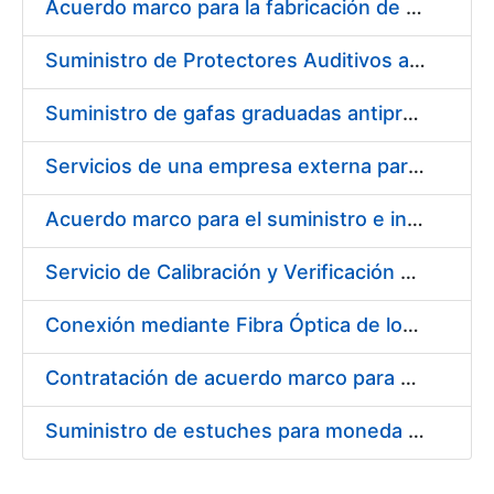
Acuerdo marco para la fabricación de piezas
Suministro de Protectores Auditivos a medida para las personas trabajadoras de los Centros de Trabajo de Madrid y Burgos
Suministro de gafas graduadas antiproyecciones para los trabajadores de la FNMT-RCM en los centros de trabajo de Madrid y Burgos
Servicios de una empresa externa para el asesoramiento y resolución de los recursos de alzada que se presentan relacionados con procesos de selección para la FNMT-RCM
Acuerdo marco para el suministro e instalación de persianas, estores y otros complementos
Servicio de Calibración y Verificación Externa de los Equipos de Medición del Servicio de Prevención de la FNMT-RCM
Conexión mediante Fibra Óptica de los Centros de Proceso de Datos (CPDs) de las sedes de la FNMT-RCM de Burgos y Madrid
Contratación de acuerdo marco para el Suministro de Material de Electricidad para la Fábrica Nacional de Moneda y Timbre-Real Casa de la Moneda en su centro de trabajo de Burgos
Suministro de estuches para moneda de 30 €