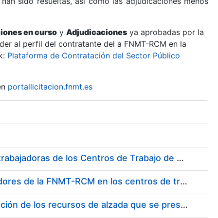
 han sido resueltas, así como las adjudicaciones menos
ciones en curso
y
Adjudicaciones
ya aprobadas por la
er al perfil del contratante del a FNMT-RCM en la
k:
Plataforma de Contratación del Sector Público
en
portallicitacion.fnmt.es
Suministro de Protectores Auditivos a medida para las personas trabajadoras de los Centros de Trabajo de Madrid y Burgos
Suministro de gafas graduadas antiproyecciones para los trabajadores de la FNMT-RCM en los centros de trabajo de Madrid y Burgos
Servicios de una empresa externa para el asesoramiento y resolución de los recursos de alzada que se presentan relacionados con procesos de selección para la FNMT-RCM