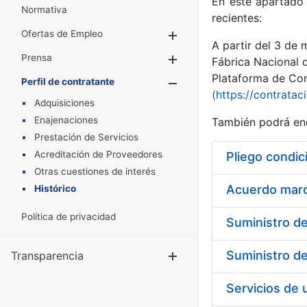
En este apartado 
Normativa
recientes:
Ofertas de Empleo
Mostrar/Ocultar
A partir del 3 de
Prensa
Mostrar/Ocultar
Fábrica Nacional 
Plataforma de Cont
Perfil de contratante
Mostrar/Oculta
(https://contratac
Adquisiciones
Enajenaciones
También podrá enc
Prestación de Servicios
Acreditación de Proveedores
Pliego condic
Otras cuestiones de interés
Acuerdo marco
Histórico
Política de privacidad
Transparencia
Mostrar/Ocul