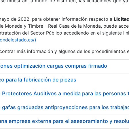
se muestran, a modo de histórico, las licitaciones que ya
 mayo de 2022, para obtener información respecto a
Licita
de Moneda y Timbre - Real Casa de la Moneda, puede acced
ratación del Sector Público accediendo en el siguiente lin
r
iondelestado.es/)
ontrar más información y algunos de los procedimientos 
iones optimización cargas compras firmado
 para la fabricación de piezas
tar