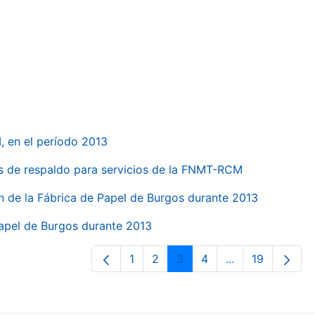
, en el período 2013
s de respaldo para servicios de la FNMT-RCM
n de la Fábrica de Papel de Burgos durante 2013
Papel de Burgos durante 2013
1
2
3
4
...
19
Página
Página
Página
Página
Páginas interme
Página