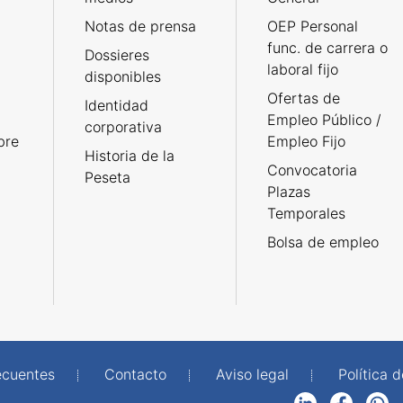
Notas de prensa
OEP Personal
func. de carrera o
Dossieres
laboral fijo
disponibles
Ofertas de
Identidad
Empleo Público /
corporativa
bre
Empleo Fijo
Historia de la
Convocatoria
Peseta
Plazas
Temporales
Bolsa de empleo
ecuentes
Contacto
Aviso legal
Política 