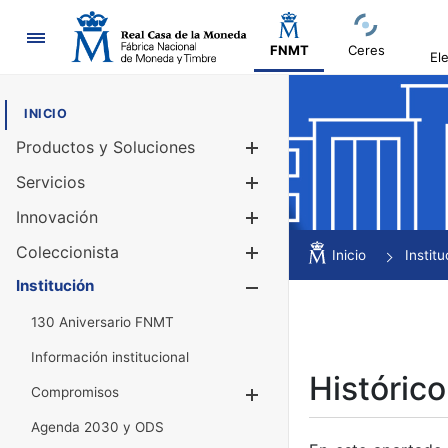
Navegación
FNMT
Ceres
El
INICIO
Productos y Soluciones
Mostrar/Ocul
Servicios
Mostrar/Ocul
Innovación
Mostrar/Ocul
Coleccionista
Mostrar/Ocul
Inicio
Institu
Institución
Mostrar/Ocul
130 Aniversario FNMT
Información institucional
Histórico
Compromisos
Mostrar/Ocultar
Agenda 2030 y ODS