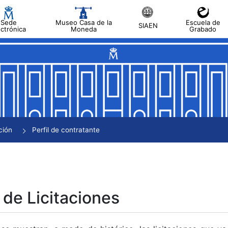
Sede
Museo Casa de la
Escuela de
SIAEN
ectrónica
Moneda
Grabado
tar
tar
tar
tar
ción
Perfil de contratante
tar
 de Licitaciones