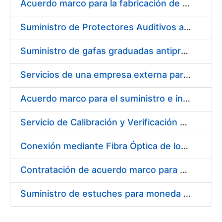
Acuerdo marco para la fabricación de piezas
Suministro de Protectores Auditivos a medida para las personas trabajadoras de los Centros de Trabajo de Madrid y Burgos
Suministro de gafas graduadas antiproyecciones para los trabajadores de la FNMT-RCM en los centros de trabajo de Madrid y Burgos
Servicios de una empresa externa para el asesoramiento y resolución de los recursos de alzada que se presentan relacionados con procesos de selección para la FNMT-RCM
Acuerdo marco para el suministro e instalación de persianas, estores y otros complementos
Servicio de Calibración y Verificación Externa de los Equipos de Medición del Servicio de Prevención de la FNMT-RCM
Conexión mediante Fibra Óptica de los Centros de Proceso de Datos (CPDs) de las sedes de la FNMT-RCM de Burgos y Madrid
Contratación de acuerdo marco para el Suministro de Material de Electricidad para la Fábrica Nacional de Moneda y Timbre-Real Casa de la Moneda en su centro de trabajo de Burgos
Suministro de estuches para moneda de 30 €