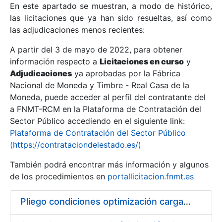
En este apartado se muestran, a modo de histórico,
las licitaciones que ya han sido resueltas, así como
Mostrar/Ocultar
las adjudicaciones menos recientes:
Mostrar/Ocultar
A partir del 3 de mayo de 2022, para obtener
información respecto a
Mostrar/Ocultar
Licitaciones en curso
y
Adjudicaciones
ya aprobadas por la Fábrica
Nacional de Moneda y Timbre - Real Casa de la
Moneda, puede acceder al perfil del contratante del
a FNMT-RCM en la Plataforma de Contratación del
Sector Público accediendo en el siguiente link:
Plataforma de Contratación del Sector Público
(https://contrataciondelestado.es/)
También podrá encontrar más información y algunos
de los procedimientos en
portallicitacion.fnmt.es
Mostrar/Ocultar
Pliego condiciones optimización cargas compras firmado