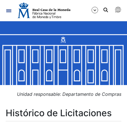
Navegación
Mostrar/Ocultar
Mostrar/Ocultar
Mostrar/Ocultar
Mostrar/Ocultar
Mostrar/Ocultar
Unidad responsable: Departamento de Compras
Histórico de Licitaciones
Mostrar/Ocultar