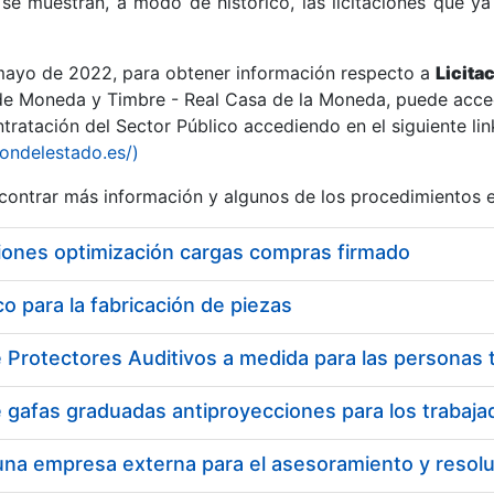
se muestran, a modo de histórico, las licitaciones que ya
 mayo de 2022, para obtener información respecto a
Licita
de Moneda y Timbre - Real Casa de la Moneda, puede acced
ratación del Sector Público accediendo en el siguiente lin
r
iondelestado.es/)
ontrar más información y algunos de los procedimientos 
iones optimización cargas compras firmado
 para la fabricación de piezas
tar