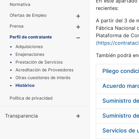
En este apartado 
Normativa
recientes:
Ofertas de Empleo
Mostrar/Ocultar
A partir del 3 de
Prensa
Mostrar/Ocultar
Fábrica Nacional 
Plataforma de Cont
Perfil de contratante
Mostrar/Oculta
(https://contratac
Adquisiciones
Enajenaciones
También podrá enc
Prestación de Servicios
Acreditación de Proveedores
Pliego condic
Otras cuestiones de interés
Acuerdo marco
Histórico
Política de privacidad
Transparencia
Mostrar/Ocul