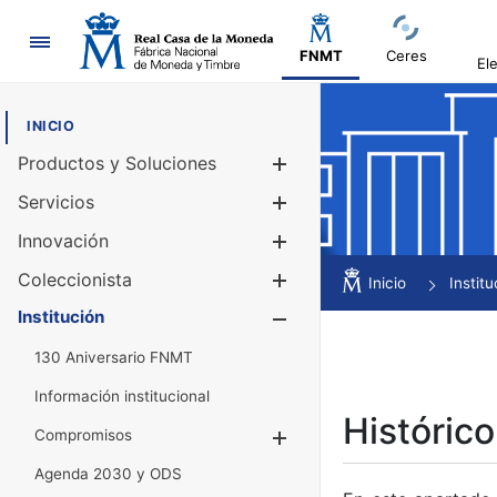
Navegación
FNMT
Ceres
El
INICIO
Productos y Soluciones
Mostrar/Ocul
Servicios
Mostrar/Ocul
Innovación
Mostrar/Ocul
Coleccionista
Mostrar/Ocul
Inicio
Institu
Institución
Mostrar/Ocul
130 Aniversario FNMT
Información institucional
Histórico
Compromisos
Mostrar/Ocultar
Agenda 2030 y ODS