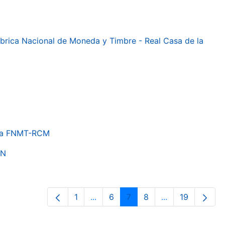
 Fábrica Nacional de Moneda y Timbre - Real Casa de la
e la FNMT-RCM
ON
1
...
6
7
8
...
19
Página
Páginas intermedias Use TAB para 
Página
Página
Página
Páginas interme
Página