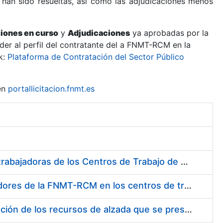
 han sido resueltas, así como las adjudicaciones menos
ciones en curso
y
Adjudicaciones
ya aprobadas por la
er al perfil del contratante del a FNMT-RCM en la
k:
Plataforma de Contratación del Sector Público
en
portallicitacion.fnmt.es
Suministro de Protectores Auditivos a medida para las personas trabajadoras de los Centros de Trabajo de Madrid y Burgos
Suministro de gafas graduadas antiproyecciones para los trabajadores de la FNMT-RCM en los centros de trabajo de Madrid y Burgos
Servicios de una empresa externa para el asesoramiento y resolución de los recursos de alzada que se presentan relacionados con procesos de selección para la FNMT-RCM