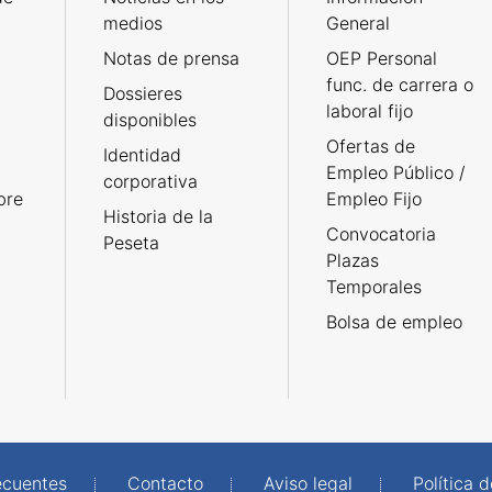
medios
General
Notas de prensa
OEP Personal
func. de carrera o
Dossieres
laboral fijo
disponibles
Ofertas de
Identidad
Empleo Público /
corporativa
bre
Empleo Fijo
Historia de la
Convocatoria
Peseta
Plazas
Temporales
Bolsa de empleo
ecuentes
Contacto
Aviso legal
Política 