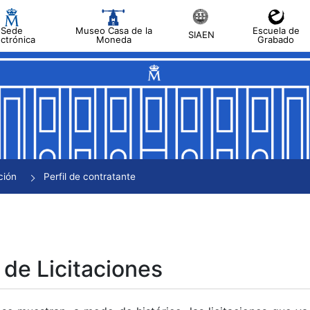
Sede
Museo Casa de la
Escuela de
SIAEN
ectrónica
Moneda
Grabado
tar
tar
tar
tar
ción
Perfil de contratante
tar
 de Licitaciones