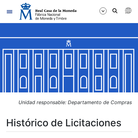
Navegación
Mostrar/Ocultar
Mostrar/Ocultar
Mostrar/Ocultar
Mostrar/Ocultar
Mostrar/Ocultar
Unidad responsable: Departamento de Compras
Histórico de Licitaciones
Mostrar/Ocultar