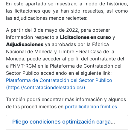
En este apartado se muestran, a modo de histórico,
las licitaciones que ya han sido resueltas, así como
Mostrar/Ocultar
las adjudicaciones menos recientes:
Mostrar/Ocultar
A partir del 3 de mayo de 2022, para obtener
información respecto a
Mostrar/Ocultar
Licitaciones en curso
y
Adjudicaciones
ya aprobadas por la Fábrica
Nacional de Moneda y Timbre - Real Casa de la
Moneda, puede acceder al perfil del contratante del
a FNMT-RCM en la Plataforma de Contratación del
Sector Público accediendo en el siguiente link:
Plataforma de Contratación del Sector Público
(https://contrataciondelestado.es/)
También podrá encontrar más información y algunos
de los procedimientos en
portallicitacion.fnmt.es
Mostrar/Ocultar
Pliego condiciones optimización cargas compras firmado