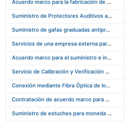
Acuerdo marco para la fabricación de piezas
Suministro de Protectores Auditivos a medida para las personas trabajadoras de los Centros de Trabajo de Madrid y Burgos
Suministro de gafas graduadas antiproyecciones para los trabajadores de la FNMT-RCM en los centros de trabajo de Madrid y Burgos
Servicios de una empresa externa para el asesoramiento y resolución de los recursos de alzada que se presentan relacionados con procesos de selección para la FNMT-RCM
Acuerdo marco para el suministro e instalación de persianas, estores y otros complementos
Servicio de Calibración y Verificación Externa de los Equipos de Medición del Servicio de Prevención de la FNMT-RCM
Conexión mediante Fibra Óptica de los Centros de Proceso de Datos (CPDs) de las sedes de la FNMT-RCM de Burgos y Madrid
Contratación de acuerdo marco para el Suministro de Material de Electricidad para la Fábrica Nacional de Moneda y Timbre-Real Casa de la Moneda en su centro de trabajo de Burgos
Suministro de estuches para moneda de 30 €