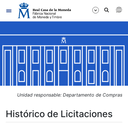
Navegación
Mostrar/Ocultar
Mostrar/Ocultar
Mostrar/Ocultar
Mostrar/Ocultar
Mostrar/Ocultar
Unidad responsable: Departamento de Compras
Histórico de Licitaciones
Mostrar/Ocultar