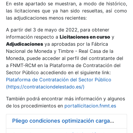
En este apartado se muestran, a modo de histórico,
las licitaciones que ya han sido resueltas, así como
Mostrar/Ocultar
las adjudicaciones menos recientes:
Mostrar/Ocultar
A partir del 3 de mayo de 2022, para obtener
información respecto a
Mostrar/Ocultar
Licitaciones en curso
y
Adjudicaciones
ya aprobadas por la Fábrica
Nacional de Moneda y Timbre - Real Casa de la
Moneda, puede acceder al perfil del contratante del
a FNMT-RCM en la Plataforma de Contratación del
Sector Público accediendo en el siguiente link:
Plataforma de Contratación del Sector Público
(https://contrataciondelestado.es/)
También podrá encontrar más información y algunos
de los procedimientos en
portallicitacion.fnmt.es
Mostrar/Ocultar
Pliego condiciones optimización cargas compras firmado