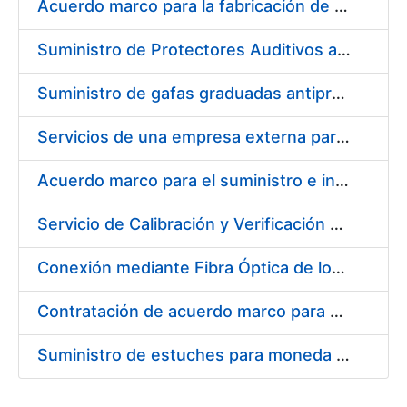
Acuerdo marco para la fabricación de piezas
Suministro de Protectores Auditivos a medida para las personas trabajadoras de los Centros de Trabajo de Madrid y Burgos
Suministro de gafas graduadas antiproyecciones para los trabajadores de la FNMT-RCM en los centros de trabajo de Madrid y Burgos
Servicios de una empresa externa para el asesoramiento y resolución de los recursos de alzada que se presentan relacionados con procesos de selección para la FNMT-RCM
Acuerdo marco para el suministro e instalación de persianas, estores y otros complementos
Servicio de Calibración y Verificación Externa de los Equipos de Medición del Servicio de Prevención de la FNMT-RCM
Conexión mediante Fibra Óptica de los Centros de Proceso de Datos (CPDs) de las sedes de la FNMT-RCM de Burgos y Madrid
Contratación de acuerdo marco para el Suministro de Material de Electricidad para la Fábrica Nacional de Moneda y Timbre-Real Casa de la Moneda en su centro de trabajo de Burgos
Suministro de estuches para moneda de 30 €