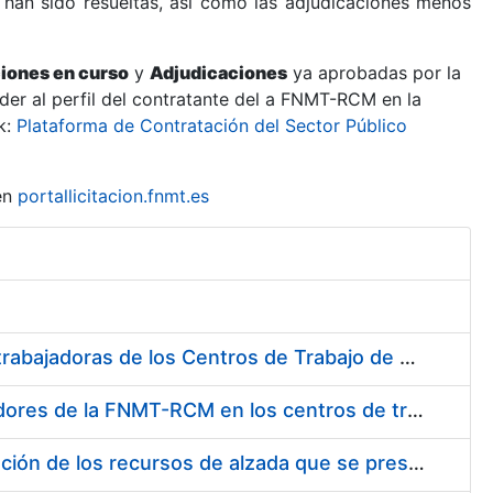
 han sido resueltas, así como las adjudicaciones menos
ciones en curso
y
Adjudicaciones
ya aprobadas por la
er al perfil del contratante del a FNMT-RCM en la
k:
Plataforma de Contratación del Sector Público
en
portallicitacion.fnmt.es
Suministro de Protectores Auditivos a medida para las personas trabajadoras de los Centros de Trabajo de Madrid y Burgos
Suministro de gafas graduadas antiproyecciones para los trabajadores de la FNMT-RCM en los centros de trabajo de Madrid y Burgos
Servicios de una empresa externa para el asesoramiento y resolución de los recursos de alzada que se presentan relacionados con procesos de selección para la FNMT-RCM