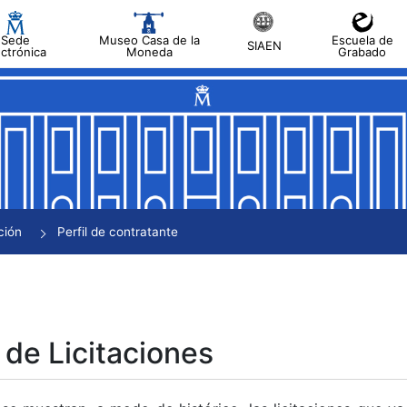
Sede
Museo Casa de la
Escuela de
SIAEN
ectrónica
Moneda
Grabado
tar
tar
tar
tar
ción
Perfil de contratante
tar
 de Licitaciones