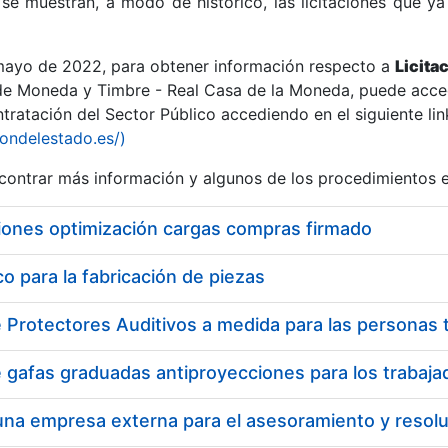
se muestran, a modo de histórico, las licitaciones que ya
 mayo de 2022, para obtener información respecto a
Licita
de Moneda y Timbre - Real Casa de la Moneda, puede acced
ratación del Sector Público accediendo en el siguiente lin
r
iondelestado.es/)
ontrar más información y algunos de los procedimientos 
iones optimización cargas compras firmado
 para la fabricación de piezas
tar