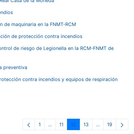
 Real Casa de la Moneda
endios
ión de maquinaria en la FNMT-RCM
ción de protección contra incendios
 control de riesgo de Legionella en la RCM-FNMT de
a preventiva
rotección contra incendios y equipos de respiración
1
...
11
12
13
...
19
Página
Páginas intermedias Use TAB para de
Página
Página
Página
Páginas interme
Página