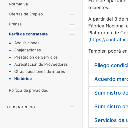
En este apartado 
Normativa
recientes:
Ofertas de Empleo
Mostrar/Ocultar
A partir del 3 de
Prensa
Mostrar/Ocultar
Fábrica Nacional 
Plataforma de Cont
Perfil de contratante
Mostrar/Oculta
(https://contratac
Adquisiciones
Enajenaciones
También podrá enc
Prestación de Servicios
Acreditación de Proveedores
Pliego condic
Otras cuestiones de interés
Acuerdo marco
Histórico
Política de privacidad
Transparencia
Mostrar/Ocul