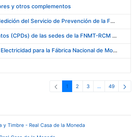
tores y otros complementos
Servicio de Calibración y Verificación Externa de los Equipos de Medición del Servicio de Prevención de la FNMT-RCM
Conexión mediante Fibra Óptica de los Centros de Proceso de Datos (CPDs) de las sedes de la FNMT-RCM de Burgos y Madrid
Contratación de acuerdo marco para el Suministro de Material de Electricidad para la Fábrica Nacional de Moneda y Timbre-Real Casa de la Moneda en su centro de trabajo de Burgos
1
2
3
...
49
Página
Página
Página
Páginas interme
Página
da y Timbre - Real Casa de la Moneda