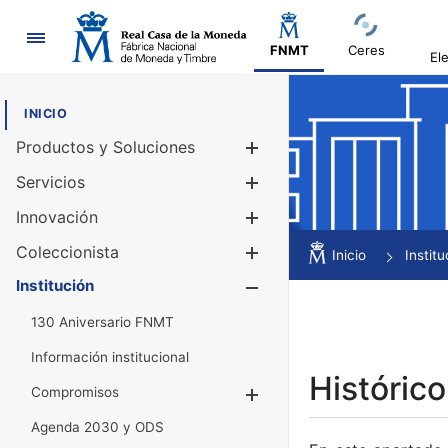
Navegación
FNMT
Ceres
El
INICIO
Productos y Soluciones
Mostrar/Ocul
Servicios
Mostrar/Ocul
Innovación
Mostrar/Ocul
Coleccionista
Mostrar/Ocul
Inicio
Institu
Institución
Mostrar/Ocul
130 Aniversario FNMT
Información institucional
Histórico
Compromisos
Mostrar/Ocultar
Agenda 2030 y ODS