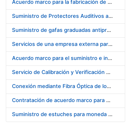
Acuerdo marco para la fabricación de piezas
Suministro de Protectores Auditivos a medida para las personas trabajadoras de los Centros de Trabajo de Madrid y Burgos
Suministro de gafas graduadas antiproyecciones para los trabajadores de la FNMT-RCM en los centros de trabajo de Madrid y Burgos
Servicios de una empresa externa para el asesoramiento y resolución de los recursos de alzada que se presentan relacionados con procesos de selección para la FNMT-RCM
Acuerdo marco para el suministro e instalación de persianas, estores y otros complementos
Servicio de Calibración y Verificación Externa de los Equipos de Medición del Servicio de Prevención de la FNMT-RCM
Conexión mediante Fibra Óptica de los Centros de Proceso de Datos (CPDs) de las sedes de la FNMT-RCM de Burgos y Madrid
Contratación de acuerdo marco para el Suministro de Material de Electricidad para la Fábrica Nacional de Moneda y Timbre-Real Casa de la Moneda en su centro de trabajo de Burgos
Suministro de estuches para moneda de 30 €