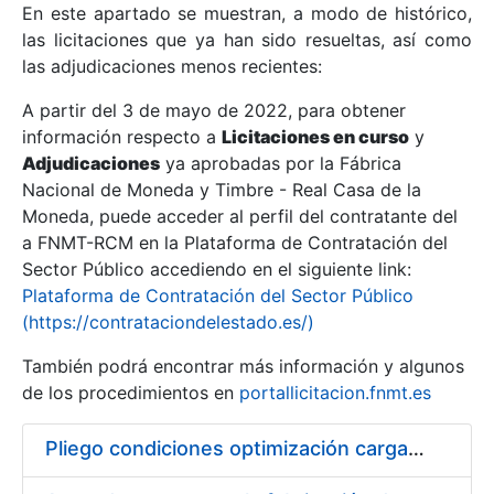
En este apartado se muestran, a modo de histórico,
las licitaciones que ya han sido resueltas, así como
Mostrar/Ocultar
las adjudicaciones menos recientes:
Mostrar/Ocultar
A partir del 3 de mayo de 2022, para obtener
información respecto a
Mostrar/Ocultar
Licitaciones en curso
y
Adjudicaciones
ya aprobadas por la Fábrica
Nacional de Moneda y Timbre - Real Casa de la
Moneda, puede acceder al perfil del contratante del
a FNMT-RCM en la Plataforma de Contratación del
Sector Público accediendo en el siguiente link:
Plataforma de Contratación del Sector Público
(https://contrataciondelestado.es/)
También podrá encontrar más información y algunos
de los procedimientos en
portallicitacion.fnmt.es
Mostrar/Ocultar
Pliego condiciones optimización cargas compras firmado