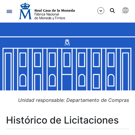
Navegación
Mostrar/Ocultar
Mostrar/Ocultar
Mostrar/Ocultar
Mostrar/Ocultar
Mostrar/Ocultar
Unidad responsable: Departamento de Compras
Histórico de Licitaciones
Mostrar/Ocultar