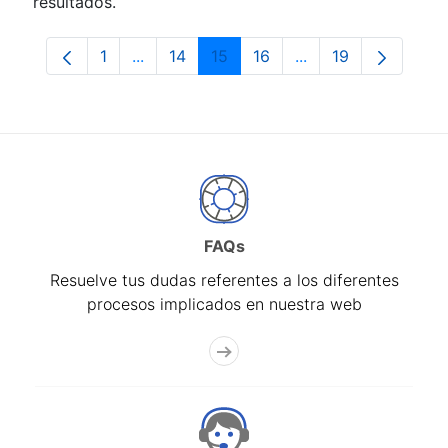
resultados.
1
...
14
15
16
...
19
Página
Páginas intermedias Use TAB para despla
Página
Página
Página
Páginas intermedia
Página
FAQs
Resuelve tus dudas referentes a los diferentes
procesos implicados en nuestra web