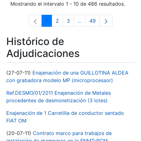
Mostrando el intervalo 1 - 10 de 486 resultados.
1
2
3
...
49
Página
Página
Página
Páginas intermedias Use 
Página
Histórico de
Adjudicaciones
(27-07-11)
Enajenación de una GUILLOTINA ALDEA
con grabadora modelo MP (microprocessor)
Ref.DESMO/01/2011 Enajenación de Metales
procedentes de desmonetización (3 lotes)
Enajenación de 1 Carretilla de conductor sentado
FIAT OM
(20-07-11)
Contrato marco para trabajos de
instalación de mamparas en la FNMT-RCM