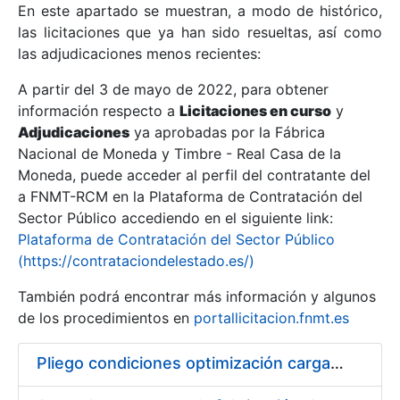
En este apartado se muestran, a modo de histórico,
las licitaciones que ya han sido resueltas, así como
Mostrar/Ocultar
las adjudicaciones menos recientes:
Mostrar/Ocultar
A partir del 3 de mayo de 2022, para obtener
información respecto a
Mostrar/Ocultar
Licitaciones en curso
y
Adjudicaciones
ya aprobadas por la Fábrica
Nacional de Moneda y Timbre - Real Casa de la
Moneda, puede acceder al perfil del contratante del
a FNMT-RCM en la Plataforma de Contratación del
Sector Público accediendo en el siguiente link:
Plataforma de Contratación del Sector Público
(https://contrataciondelestado.es/)
También podrá encontrar más información y algunos
de los procedimientos en
portallicitacion.fnmt.es
Mostrar/Ocultar
Pliego condiciones optimización cargas compras firmado