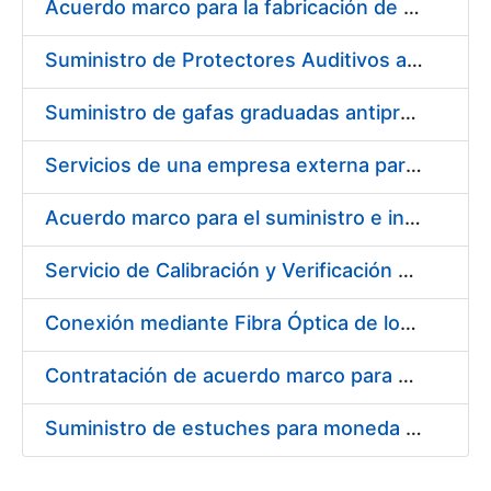
Acuerdo marco para la fabricación de piezas
Suministro de Protectores Auditivos a medida para las personas trabajadoras de los Centros de Trabajo de Madrid y Burgos
Suministro de gafas graduadas antiproyecciones para los trabajadores de la FNMT-RCM en los centros de trabajo de Madrid y Burgos
Servicios de una empresa externa para el asesoramiento y resolución de los recursos de alzada que se presentan relacionados con procesos de selección para la FNMT-RCM
Acuerdo marco para el suministro e instalación de persianas, estores y otros complementos
Servicio de Calibración y Verificación Externa de los Equipos de Medición del Servicio de Prevención de la FNMT-RCM
Conexión mediante Fibra Óptica de los Centros de Proceso de Datos (CPDs) de las sedes de la FNMT-RCM de Burgos y Madrid
Contratación de acuerdo marco para el Suministro de Material de Electricidad para la Fábrica Nacional de Moneda y Timbre-Real Casa de la Moneda en su centro de trabajo de Burgos
Suministro de estuches para moneda de 30 €