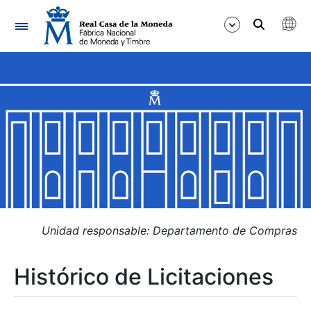
Navegación
Mostrar/Ocultar
Mostrar/Ocultar
Mostrar/Ocultar
Mostrar/Ocultar
Mostrar/Ocultar
Unidad responsable: Departamento de Compras
Histórico de Licitaciones
Mostrar/Ocultar