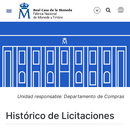
Navegación
Mostrar/Ocultar
Mostrar/Ocultar
Mostrar/Ocultar
Mostrar/Ocultar
Mostrar/Ocultar
Unidad responsable: Departamento de Compras
Histórico de Licitaciones
Mostrar/Ocultar