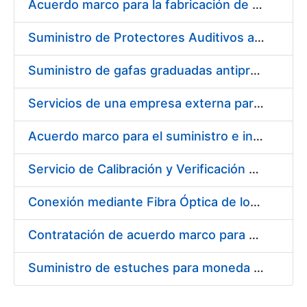
Acuerdo marco para la fabricación de piezas
Suministro de Protectores Auditivos a medida para las personas trabajadoras de los Centros de Trabajo de Madrid y Burgos
Suministro de gafas graduadas antiproyecciones para los trabajadores de la FNMT-RCM en los centros de trabajo de Madrid y Burgos
Servicios de una empresa externa para el asesoramiento y resolución de los recursos de alzada que se presentan relacionados con procesos de selección para la FNMT-RCM
Acuerdo marco para el suministro e instalación de persianas, estores y otros complementos
Servicio de Calibración y Verificación Externa de los Equipos de Medición del Servicio de Prevención de la FNMT-RCM
Conexión mediante Fibra Óptica de los Centros de Proceso de Datos (CPDs) de las sedes de la FNMT-RCM de Burgos y Madrid
Contratación de acuerdo marco para el Suministro de Material de Electricidad para la Fábrica Nacional de Moneda y Timbre-Real Casa de la Moneda en su centro de trabajo de Burgos
Suministro de estuches para moneda de 30 €