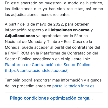
En este apartado se muestran, a modo de histórico,
las licitaciones que ya han sido resueltas, así como
Mostrar/Ocultar
las adjudicaciones menos recientes:
Mostrar/Ocultar
A partir del 3 de mayo de 2022, para obtener
información respecto a
Mostrar/Ocultar
Licitaciones en curso
y
Adjudicaciones
ya aprobadas por la Fábrica
Nacional de Moneda y Timbre - Real Casa de la
Moneda, puede acceder al perfil del contratante del
a FNMT-RCM en la Plataforma de Contratación del
Sector Público accediendo en el siguiente link:
Plataforma de Contratación del Sector Público
(https://contrataciondelestado.es/)
También podrá encontrar más información y algunos
de los procedimientos en
portallicitacion.fnmt.es
Mostrar/Ocultar
Pliego condiciones optimización cargas compras firmado