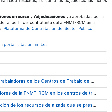
 han sido resueltas, así como las adjudicaciones menos
ciones en curso
y
Adjudicaciones
ya aprobadas por la
er al perfil del contratante del a FNMT-RCM en la
k:
Plataforma de Contratación del Sector Público
en
portallicitacion.fnmt.es
Suministro de Protectores Auditivos a medida para las personas trabajadoras de los Centros de Trabajo de Madrid y Burgos
Suministro de gafas graduadas antiproyecciones para los trabajadores de la FNMT-RCM en los centros de trabajo de Madrid y Burgos
Servicios de una empresa externa para el asesoramiento y resolución de los recursos de alzada que se presentan relacionados con procesos de selección para la FNMT-RCM