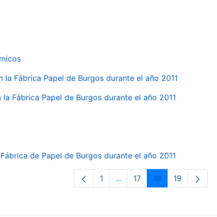
ímicos
en la Fábrica Papel de Burgos durante el año 2011
en la Fábrica Papel de Burgos durante el año 2011
la Fábrica de Papel de Burgos durante el año 2011
1
...
17
18
19
Página
Páginas intermedias Use T
Página
Página
Página