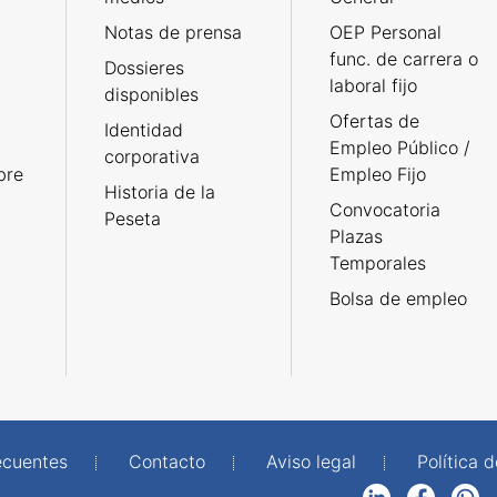
Notas de prensa
OEP Personal
func. de carrera o
Dossieres
laboral fijo
disponibles
Ofertas de
Identidad
Empleo Público /
corporativa
bre
Empleo Fijo
Historia de la
Convocatoria
Peseta
Plazas
Temporales
Bolsa de empleo
ecuentes
Contacto
Aviso legal
Política 