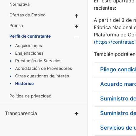
En este apartado 
Normativa
recientes:
Ofertas de Empleo
Mostrar/Ocultar
A partir del 3 de
Prensa
Mostrar/Ocultar
Fábrica Nacional 
Plataforma de Cont
Perfil de contratante
Mostrar/Oculta
(https://contratac
Adquisiciones
Enajenaciones
También podrá enc
Prestación de Servicios
Acreditación de Proveedores
Pliego condic
Otras cuestiones de interés
Acuerdo marco
Histórico
Política de privacidad
Transparencia
Mostrar/Ocul