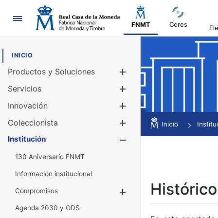
Navegación
FNMT
Ceres
El
INICIO
Productos y Soluciones
Mostrar/Ocul
Servicios
Mostrar/Ocul
Innovación
Mostrar/Ocul
Coleccionista
Mostrar/Ocul
Inicio
Institu
Institución
Mostrar/Ocul
130 Aniversario FNMT
Información institucional
Histórico
Compromisos
Mostrar/Ocultar
Agenda 2030 y ODS