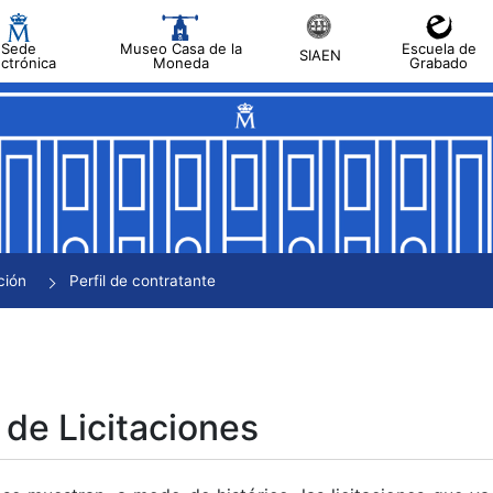
Sede
Museo Casa de la
Escuela de
SIAEN
ectrónica
Moneda
Grabado
tar
tar
tar
tar
ción
Perfil de contratante
tar
 de Licitaciones