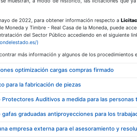
se muestran, a modo de histórico, las licitaciones que ya
 mayo de 2022, para obtener información respecto a
Licita
de Moneda y Timbre - Real Casa de la Moneda, puede acced
ratación del Sector Público accediendo en el siguiente lin
r
iondelestado.es/)
ontrar más información y algunos de los procedimientos 
iones optimización cargas compras firmado
 para la fabricación de piezas
tar