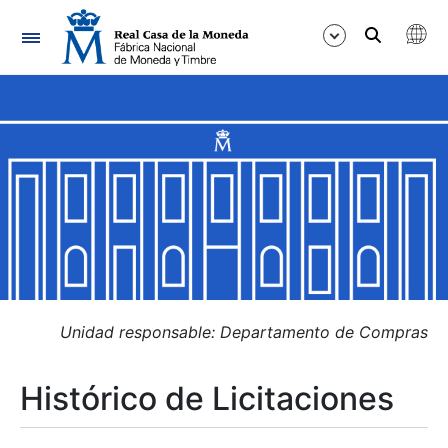
Navegación
Mostrar/Ocultar
Mostrar/Ocultar
Mostrar/Ocultar
Mostrar/Ocultar
Mostrar/Ocultar
Unidad responsable: Departamento de Compras
Histórico de Licitaciones
Mostrar/Ocultar