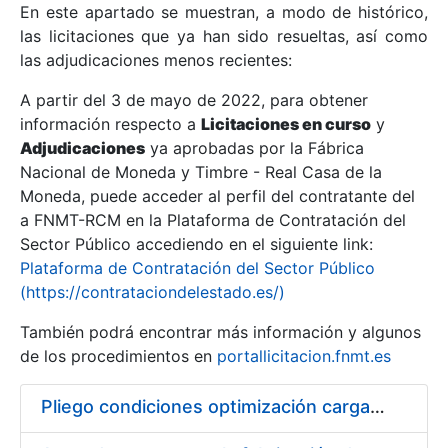
En este apartado se muestran, a modo de histórico,
las licitaciones que ya han sido resueltas, así como
Mostrar/Ocultar
las adjudicaciones menos recientes:
Mostrar/Ocultar
A partir del 3 de mayo de 2022, para obtener
información respecto a
Mostrar/Ocultar
Licitaciones en curso
y
Adjudicaciones
ya aprobadas por la Fábrica
Nacional de Moneda y Timbre - Real Casa de la
Moneda, puede acceder al perfil del contratante del
a FNMT-RCM en la Plataforma de Contratación del
Sector Público accediendo en el siguiente link:
Plataforma de Contratación del Sector Público
(https://contrataciondelestado.es/)
También podrá encontrar más información y algunos
de los procedimientos en
portallicitacion.fnmt.es
Mostrar/Ocultar
Pliego condiciones optimización cargas compras firmado