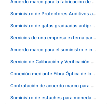
Acuerdo marco para la fabricación de piezas
Suministro de Protectores Auditivos a medida para las personas trabajadoras de los Centros de Trabajo de Madrid y Burgos
Suministro de gafas graduadas antiproyecciones para los trabajadores de la FNMT-RCM en los centros de trabajo de Madrid y Burgos
Servicios de una empresa externa para el asesoramiento y resolución de los recursos de alzada que se presentan relacionados con procesos de selección para la FNMT-RCM
Acuerdo marco para el suministro e instalación de persianas, estores y otros complementos
Servicio de Calibración y Verificación Externa de los Equipos de Medición del Servicio de Prevención de la FNMT-RCM
Conexión mediante Fibra Óptica de los Centros de Proceso de Datos (CPDs) de las sedes de la FNMT-RCM de Burgos y Madrid
Contratación de acuerdo marco para el Suministro de Material de Electricidad para la Fábrica Nacional de Moneda y Timbre-Real Casa de la Moneda en su centro de trabajo de Burgos
Suministro de estuches para moneda de 30 €