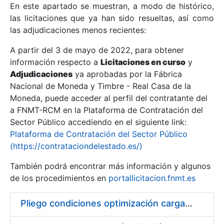
En este apartado se muestran, a modo de histórico,
las licitaciones que ya han sido resueltas, así como
Mostrar/Ocultar
las adjudicaciones menos recientes:
Mostrar/Ocultar
A partir del 3 de mayo de 2022, para obtener
información respecto a
Mostrar/Ocultar
Licitaciones en curso
y
Adjudicaciones
ya aprobadas por la Fábrica
Nacional de Moneda y Timbre - Real Casa de la
Moneda, puede acceder al perfil del contratante del
a FNMT-RCM en la Plataforma de Contratación del
Sector Público accediendo en el siguiente link:
Plataforma de Contratación del Sector Público
(https://contrataciondelestado.es/)
También podrá encontrar más información y algunos
de los procedimientos en
portallicitacion.fnmt.es
Mostrar/Ocultar
Pliego condiciones optimización cargas compras firmado