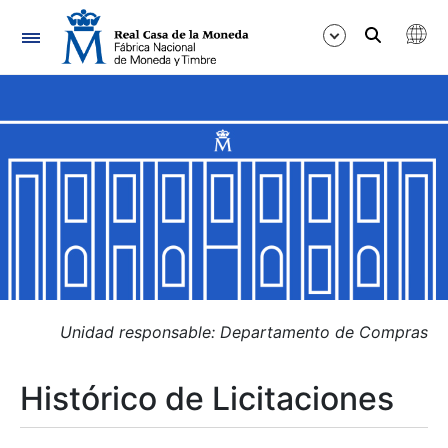
Navegación
Mostrar/Ocultar
Mostrar/Ocultar
Mostrar/Ocultar
Mostrar/Ocultar
Mostrar/Ocultar
Unidad responsable: Departamento de Compras
Histórico de Licitaciones
Mostrar/Ocultar