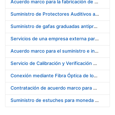
Acuerdo marco para la fabricación de piezas
Suministro de Protectores Auditivos a medida para las personas trabajadoras de los Centros de Trabajo de Madrid y Burgos
Suministro de gafas graduadas antiproyecciones para los trabajadores de la FNMT-RCM en los centros de trabajo de Madrid y Burgos
Servicios de una empresa externa para el asesoramiento y resolución de los recursos de alzada que se presentan relacionados con procesos de selección para la FNMT-RCM
Acuerdo marco para el suministro e instalación de persianas, estores y otros complementos
Servicio de Calibración y Verificación Externa de los Equipos de Medición del Servicio de Prevención de la FNMT-RCM
Conexión mediante Fibra Óptica de los Centros de Proceso de Datos (CPDs) de las sedes de la FNMT-RCM de Burgos y Madrid
Contratación de acuerdo marco para el Suministro de Material de Electricidad para la Fábrica Nacional de Moneda y Timbre-Real Casa de la Moneda en su centro de trabajo de Burgos
Suministro de estuches para moneda de 30 €