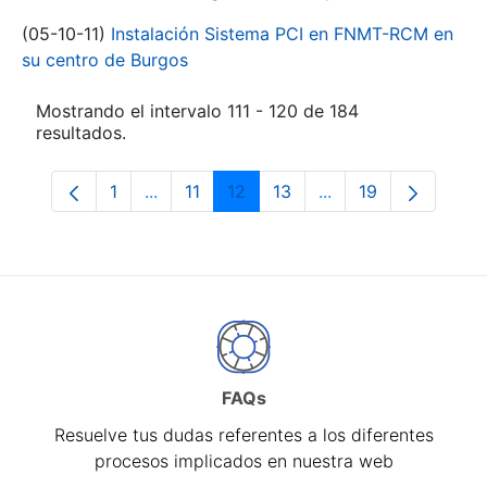
(05-10-11)
Instalación Sistema PCI en FNMT-RCM en
su centro de Burgos
Mostrando el intervalo 111 - 120 de 184
resultados.
1
...
11
12
13
...
19
Página
Páginas intermedias Use TAB para despl
Página
Página
Página
Páginas intermedia
Página
FAQs
Resuelve tus dudas referentes a los diferentes
procesos implicados en nuestra web