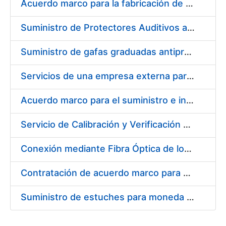
Acuerdo marco para la fabricación de piezas
Suministro de Protectores Auditivos a medida para las personas trabajadoras de los Centros de Trabajo de Madrid y Burgos
Suministro de gafas graduadas antiproyecciones para los trabajadores de la FNMT-RCM en los centros de trabajo de Madrid y Burgos
Servicios de una empresa externa para el asesoramiento y resolución de los recursos de alzada que se presentan relacionados con procesos de selección para la FNMT-RCM
Acuerdo marco para el suministro e instalación de persianas, estores y otros complementos
Servicio de Calibración y Verificación Externa de los Equipos de Medición del Servicio de Prevención de la FNMT-RCM
Conexión mediante Fibra Óptica de los Centros de Proceso de Datos (CPDs) de las sedes de la FNMT-RCM de Burgos y Madrid
Contratación de acuerdo marco para el Suministro de Material de Electricidad para la Fábrica Nacional de Moneda y Timbre-Real Casa de la Moneda en su centro de trabajo de Burgos
Suministro de estuches para moneda de 30 €