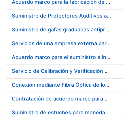
Acuerdo marco para la fabricación de piezas
Suministro de Protectores Auditivos a medida para las personas trabajadoras de los Centros de Trabajo de Madrid y Burgos
Suministro de gafas graduadas antiproyecciones para los trabajadores de la FNMT-RCM en los centros de trabajo de Madrid y Burgos
Servicios de una empresa externa para el asesoramiento y resolución de los recursos de alzada que se presentan relacionados con procesos de selección para la FNMT-RCM
Acuerdo marco para el suministro e instalación de persianas, estores y otros complementos
Servicio de Calibración y Verificación Externa de los Equipos de Medición del Servicio de Prevención de la FNMT-RCM
Conexión mediante Fibra Óptica de los Centros de Proceso de Datos (CPDs) de las sedes de la FNMT-RCM de Burgos y Madrid
Contratación de acuerdo marco para el Suministro de Material de Electricidad para la Fábrica Nacional de Moneda y Timbre-Real Casa de la Moneda en su centro de trabajo de Burgos
Suministro de estuches para moneda de 30 €