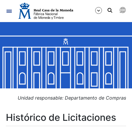
Navegación
Mostrar/Ocultar
Mostrar/Ocultar
Mostrar/Ocultar
Mostrar/Ocultar
Mostrar/Ocultar
Unidad responsable: Departamento de Compras
Histórico de Licitaciones
Mostrar/Ocultar