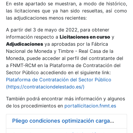
En este apartado se muestran, a modo de histórico,
las licitaciones que ya han sido resueltas, así como
Mostrar/Ocultar
las adjudicaciones menos recientes:
Mostrar/Ocultar
A partir del 3 de mayo de 2022, para obtener
información respecto a
Mostrar/Ocultar
Licitaciones en curso
y
Adjudicaciones
ya aprobadas por la Fábrica
Nacional de Moneda y Timbre - Real Casa de la
Moneda, puede acceder al perfil del contratante del
a FNMT-RCM en la Plataforma de Contratación del
Sector Público accediendo en el siguiente link:
Plataforma de Contratación del Sector Público
(https://contrataciondelestado.es/)
También podrá encontrar más información y algunos
de los procedimientos en
portallicitacion.fnmt.es
Mostrar/Ocultar
Pliego condiciones optimización cargas compras firmado