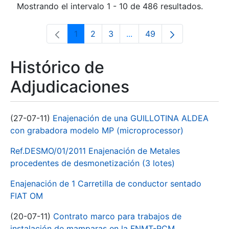
Mostrando el intervalo 1 - 10 de 486 resultados.
1
2
3
...
49
Página
Página
Página
Páginas intermedias Use 
Página
Histórico de
Adjudicaciones
(27-07-11)
Enajenación de una GUILLOTINA ALDEA
con grabadora modelo MP (microprocessor)
Ref.DESMO/01/2011 Enajenación de Metales
procedentes de desmonetización (3 lotes)
Enajenación de 1 Carretilla de conductor sentado
FIAT OM
(20-07-11)
Contrato marco para trabajos de
instalación de mamparas en la FNMT-RCM