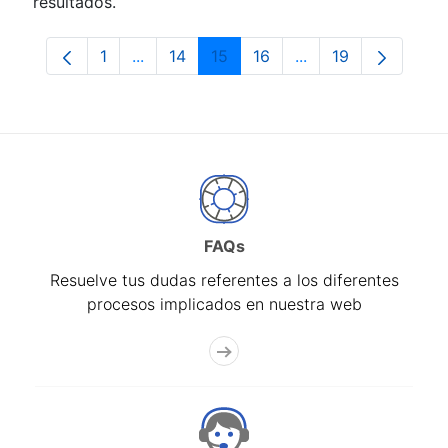
resultados.
1
...
14
15
16
...
19
Página
Páginas intermedias Use TAB para despla
Página
Página
Página
Páginas intermedia
Página
FAQs
Resuelve tus dudas referentes a los diferentes
procesos implicados en nuestra web