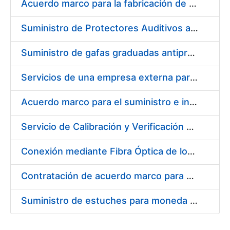
Acuerdo marco para la fabricación de piezas
Suministro de Protectores Auditivos a medida para las personas trabajadoras de los Centros de Trabajo de Madrid y Burgos
Suministro de gafas graduadas antiproyecciones para los trabajadores de la FNMT-RCM en los centros de trabajo de Madrid y Burgos
Servicios de una empresa externa para el asesoramiento y resolución de los recursos de alzada que se presentan relacionados con procesos de selección para la FNMT-RCM
Acuerdo marco para el suministro e instalación de persianas, estores y otros complementos
Servicio de Calibración y Verificación Externa de los Equipos de Medición del Servicio de Prevención de la FNMT-RCM
Conexión mediante Fibra Óptica de los Centros de Proceso de Datos (CPDs) de las sedes de la FNMT-RCM de Burgos y Madrid
Contratación de acuerdo marco para el Suministro de Material de Electricidad para la Fábrica Nacional de Moneda y Timbre-Real Casa de la Moneda en su centro de trabajo de Burgos
Suministro de estuches para moneda de 30 €