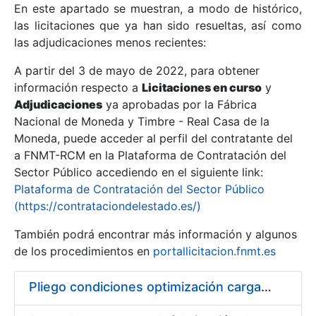
En este apartado se muestran, a modo de histórico,
las licitaciones que ya han sido resueltas, así como
Mostrar/Ocultar
las adjudicaciones menos recientes:
Mostrar/Ocultar
A partir del 3 de mayo de 2022, para obtener
información respecto a
Mostrar/Ocultar
Licitaciones en curso
y
Adjudicaciones
ya aprobadas por la Fábrica
Nacional de Moneda y Timbre - Real Casa de la
Moneda, puede acceder al perfil del contratante del
a FNMT-RCM en la Plataforma de Contratación del
Sector Público accediendo en el siguiente link:
Plataforma de Contratación del Sector Público
(https://contrataciondelestado.es/)
También podrá encontrar más información y algunos
de los procedimientos en
portallicitacion.fnmt.es
Mostrar/Ocultar
Pliego condiciones optimización cargas compras firmado