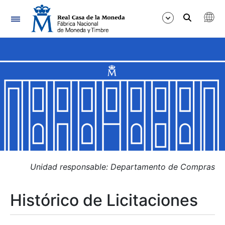
Navegación
Mostrar/Ocultar
Mostrar/Ocultar
Mostrar/Ocultar
Mostrar/Ocultar
Mostrar/Ocultar
Unidad responsable: Departamento de Compras
Histórico de Licitaciones
Mostrar/Ocultar