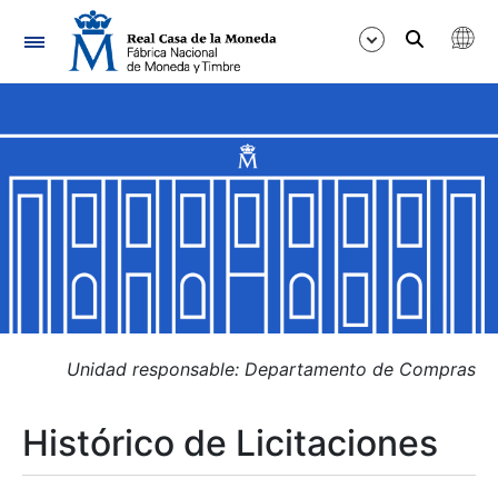
Navegación
Mostrar/Ocultar
Mostrar/Ocultar
Mostrar/Ocultar
Mostrar/Ocultar
Mostrar/Ocultar
Unidad responsable: Departamento de Compras
Histórico de Licitaciones
Mostrar/Ocultar