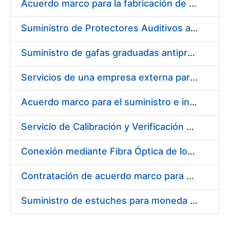
Acuerdo marco para la fabricación de piezas
Suministro de Protectores Auditivos a medida para las personas trabajadoras de los Centros de Trabajo de Madrid y Burgos
Suministro de gafas graduadas antiproyecciones para los trabajadores de la FNMT-RCM en los centros de trabajo de Madrid y Burgos
Servicios de una empresa externa para el asesoramiento y resolución de los recursos de alzada que se presentan relacionados con procesos de selección para la FNMT-RCM
Acuerdo marco para el suministro e instalación de persianas, estores y otros complementos
Servicio de Calibración y Verificación Externa de los Equipos de Medición del Servicio de Prevención de la FNMT-RCM
Conexión mediante Fibra Óptica de los Centros de Proceso de Datos (CPDs) de las sedes de la FNMT-RCM de Burgos y Madrid
Contratación de acuerdo marco para el Suministro de Material de Electricidad para la Fábrica Nacional de Moneda y Timbre-Real Casa de la Moneda en su centro de trabajo de Burgos
Suministro de estuches para moneda de 30 €