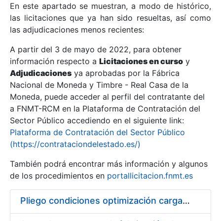
En este apartado se muestran, a modo de histórico,
las licitaciones que ya han sido resueltas, así como
Mostrar/Ocultar
las adjudicaciones menos recientes:
Mostrar/Ocultar
A partir del 3 de mayo de 2022, para obtener
información respecto a
Mostrar/Ocultar
Licitaciones en curso
y
Adjudicaciones
ya aprobadas por la Fábrica
Nacional de Moneda y Timbre - Real Casa de la
Moneda, puede acceder al perfil del contratante del
a FNMT-RCM en la Plataforma de Contratación del
Sector Público accediendo en el siguiente link:
Plataforma de Contratación del Sector Público
(https://contrataciondelestado.es/)
También podrá encontrar más información y algunos
de los procedimientos en
portallicitacion.fnmt.es
Mostrar/Ocultar
Pliego condiciones optimización cargas compras firmado