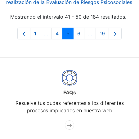
realización de la Evaluación de Riesgos Psicosociales
Mostrando el intervalo 41 - 50 de 184 resultados.
1
...
4
5
6
...
19
Página
Páginas intermedias Use TAB para desp
Página
Página
Página
Páginas intermedias
Página
FAQs
Resuelve tus dudas referentes a los diferentes
procesos implicados en nuestra web