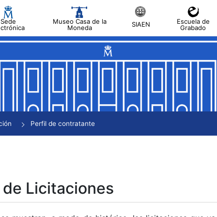
Sede
Museo Casa de la
Escuela de
SIAEN
ectrónica
Moneda
Grabado
tar
tar
tar
tar
ción
Perfil de contratante
tar
 de Licitaciones