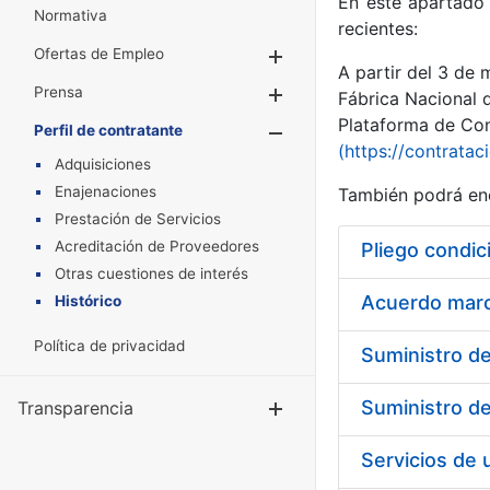
En este apartado 
Normativa
recientes:
Ofertas de Empleo
Mostrar/Ocultar
A partir del 3 de
Prensa
Mostrar/Ocultar
Fábrica Nacional 
Plataforma de Cont
Perfil de contratante
Mostrar/Oculta
(https://contratac
Adquisiciones
Enajenaciones
También podrá enc
Prestación de Servicios
Acreditación de Proveedores
Pliego condic
Otras cuestiones de interés
Acuerdo marco
Histórico
Política de privacidad
Transparencia
Mostrar/Ocul