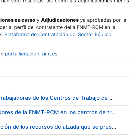
 han sido resueltas, así como las adjudicaciones menos
ciones en curso
y
Adjudicaciones
ya aprobadas por la
er al perfil del contratante del a FNMT-RCM en la
k:
Plataforma de Contratación del Sector Público
en
portallicitacion.fnmt.es
Suministro de Protectores Auditivos a medida para las personas trabajadoras de los Centros de Trabajo de Madrid y Burgos
Suministro de gafas graduadas antiproyecciones para los trabajadores de la FNMT-RCM en los centros de trabajo de Madrid y Burgos
Servicios de una empresa externa para el asesoramiento y resolución de los recursos de alzada que se presentan relacionados con procesos de selección para la FNMT-RCM