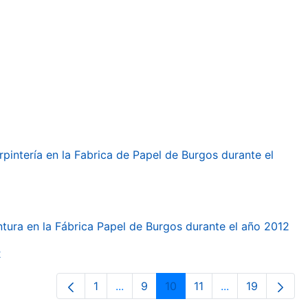
arpintería en la Fabrica de Papel de Burgos durante el
intura en la Fábrica Papel de Burgos durante el año 2012
2
1
...
9
10
11
...
19
Página
Páginas intermedias Use TAB para d
Página
Página
Página
Páginas interme
Página