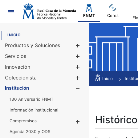
Navegación
FNMT
Ceres
El
INICIO
Productos y Soluciones
Mostrar/Ocul
Servicios
Mostrar/Ocul
Innovación
Mostrar/Ocul
Coleccionista
Mostrar/Ocul
Inicio
Institu
Institución
Mostrar/Ocul
130 Aniversario FNMT
Información institucional
Histórico
Compromisos
Mostrar/Ocultar
Agenda 2030 y ODS