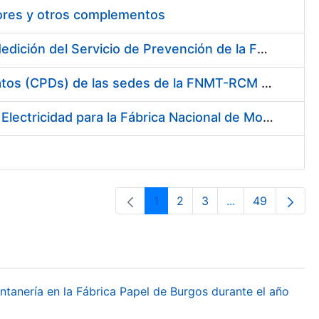
tores y otros complementos
Servicio de Calibración y Verificación Externa de los Equipos de Medición del Servicio de Prevención de la FNMT-RCM
Conexión mediante Fibra Óptica de los Centros de Proceso de Datos (CPDs) de las sedes de la FNMT-RCM de Burgos y Madrid
Contratación de acuerdo marco para el Suministro de Material de Electricidad para la Fábrica Nacional de Moneda y Timbre-Real Casa de la Moneda en su centro de trabajo de Burgos
1
2
3
...
49
Página
Página
Página
Páginas interme
Página
ontanería en la Fábrica Papel de Burgos durante el año