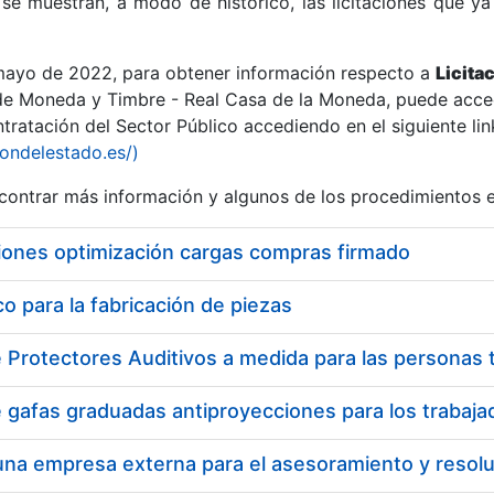
se muestran, a modo de histórico, las licitaciones que ya
 mayo de 2022, para obtener información respecto a
Licita
de Moneda y Timbre - Real Casa de la Moneda, puede acced
ratación del Sector Público accediendo en el siguiente lin
r
iondelestado.es/)
ontrar más información y algunos de los procedimientos 
iones optimización cargas compras firmado
 para la fabricación de piezas
tar