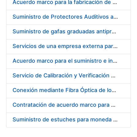
Acuerdo marco para la fabricación de piezas
Suministro de Protectores Auditivos a medida para las personas trabajadoras de los Centros de Trabajo de Madrid y Burgos
Suministro de gafas graduadas antiproyecciones para los trabajadores de la FNMT-RCM en los centros de trabajo de Madrid y Burgos
Servicios de una empresa externa para el asesoramiento y resolución de los recursos de alzada que se presentan relacionados con procesos de selección para la FNMT-RCM
Acuerdo marco para el suministro e instalación de persianas, estores y otros complementos
Servicio de Calibración y Verificación Externa de los Equipos de Medición del Servicio de Prevención de la FNMT-RCM
Conexión mediante Fibra Óptica de los Centros de Proceso de Datos (CPDs) de las sedes de la FNMT-RCM de Burgos y Madrid
Contratación de acuerdo marco para el Suministro de Material de Electricidad para la Fábrica Nacional de Moneda y Timbre-Real Casa de la Moneda en su centro de trabajo de Burgos
Suministro de estuches para moneda de 30 €