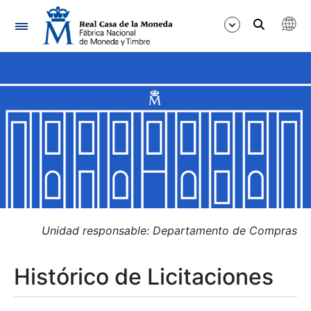
Navegación
Mostrar/Ocultar
Mostrar/Ocultar
Mostrar/Ocultar
Mostrar/Ocultar
Mostrar/Ocultar
Unidad responsable: Departamento de Compras
Histórico de Licitaciones
Mostrar/Ocultar