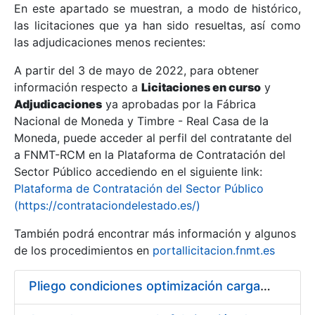
En este apartado se muestran, a modo de histórico,
las licitaciones que ya han sido resueltas, así como
Mostrar/Ocultar
las adjudicaciones menos recientes:
Mostrar/Ocultar
A partir del 3 de mayo de 2022, para obtener
información respecto a
Mostrar/Ocultar
Licitaciones en curso
y
Adjudicaciones
ya aprobadas por la Fábrica
Nacional de Moneda y Timbre - Real Casa de la
Moneda, puede acceder al perfil del contratante del
a FNMT-RCM en la Plataforma de Contratación del
Sector Público accediendo en el siguiente link:
Plataforma de Contratación del Sector Público
(https://contrataciondelestado.es/)
También podrá encontrar más información y algunos
de los procedimientos en
portallicitacion.fnmt.es
Mostrar/Ocultar
Pliego condiciones optimización cargas compras firmado