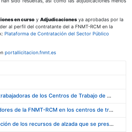
 han sido resueltas, así como las adjudicaciones menos
ciones en curso
y
Adjudicaciones
ya aprobadas por la
er al perfil del contratante del a FNMT-RCM en la
k:
Plataforma de Contratación del Sector Público
en
portallicitacion.fnmt.es
Suministro de Protectores Auditivos a medida para las personas trabajadoras de los Centros de Trabajo de Madrid y Burgos
Suministro de gafas graduadas antiproyecciones para los trabajadores de la FNMT-RCM en los centros de trabajo de Madrid y Burgos
Servicios de una empresa externa para el asesoramiento y resolución de los recursos de alzada que se presentan relacionados con procesos de selección para la FNMT-RCM