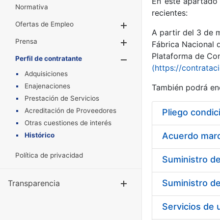
En este apartado 
Normativa
recientes:
Ofertas de Empleo
Mostrar/Ocultar
A partir del 3 de
Prensa
Mostrar/Ocultar
Fábrica Nacional 
Plataforma de Cont
Perfil de contratante
Mostrar/Oculta
(https://contratac
Adquisiciones
Enajenaciones
También podrá enc
Prestación de Servicios
Acreditación de Proveedores
Pliego condic
Otras cuestiones de interés
Acuerdo marco
Histórico
Política de privacidad
Transparencia
Mostrar/Ocul