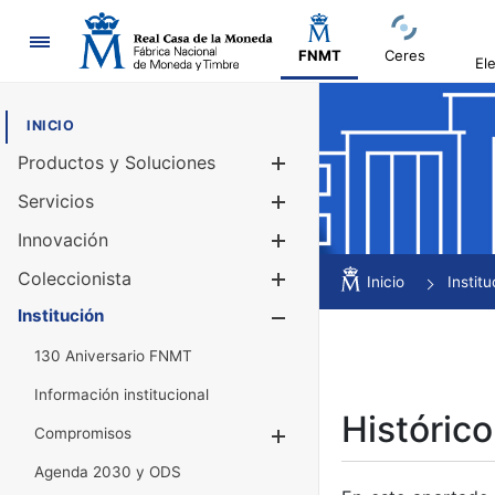
Navegación
FNMT
Ceres
El
INICIO
Productos y Soluciones
Mostrar/Ocul
Servicios
Mostrar/Ocul
Innovación
Mostrar/Ocul
Coleccionista
Mostrar/Ocul
Inicio
Institu
Institución
Mostrar/Ocul
130 Aniversario FNMT
Información institucional
Histórico
Compromisos
Mostrar/Ocultar
Agenda 2030 y ODS