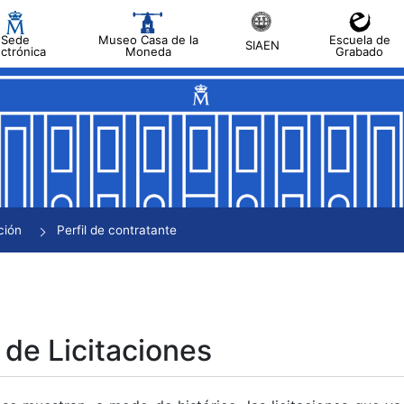
Sede
Museo Casa de la
Escuela de
SIAEN
ectrónica
Moneda
Grabado
tar
tar
tar
tar
ción
Perfil de contratante
tar
 de Licitaciones