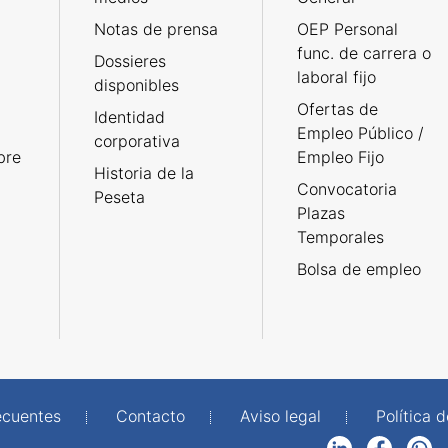
Notas de prensa
OEP Personal
func. de carrera o
Dossieres
laboral fijo
disponibles
Ofertas de
Identidad
Empleo Público /
corporativa
bre
Empleo Fijo
Historia de la
Convocatoria
Peseta
Plazas
Temporales
Bolsa de empleo
ecuentes
Contacto
Aviso legal
Política 