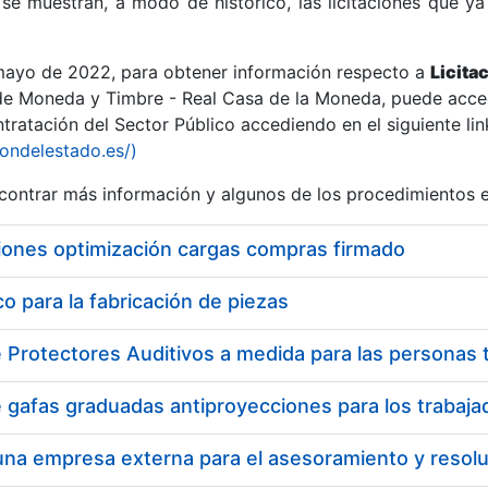
se muestran, a modo de histórico, las licitaciones que ya
 mayo de 2022, para obtener información respecto a
Licita
de Moneda y Timbre - Real Casa de la Moneda, puede acced
ratación del Sector Público accediendo en el siguiente lin
r
iondelestado.es/)
ontrar más información y algunos de los procedimientos 
iones optimización cargas compras firmado
 para la fabricación de piezas
tar