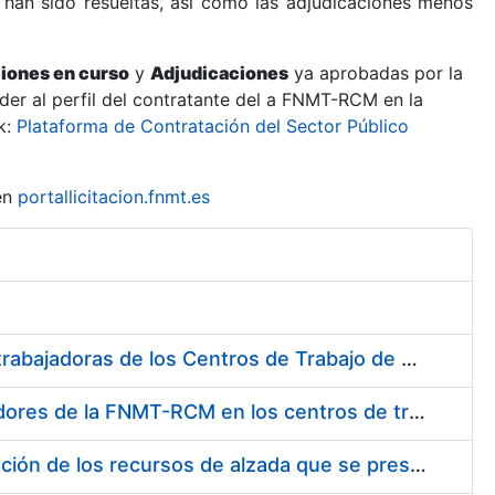
 han sido resueltas, así como las adjudicaciones menos
ciones en curso
y
Adjudicaciones
ya aprobadas por la
er al perfil del contratante del a FNMT-RCM en la
k:
Plataforma de Contratación del Sector Público
en
portallicitacion.fnmt.es
Suministro de Protectores Auditivos a medida para las personas trabajadoras de los Centros de Trabajo de Madrid y Burgos
Suministro de gafas graduadas antiproyecciones para los trabajadores de la FNMT-RCM en los centros de trabajo de Madrid y Burgos
Servicios de una empresa externa para el asesoramiento y resolución de los recursos de alzada que se presentan relacionados con procesos de selección para la FNMT-RCM