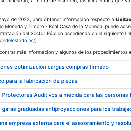
se muestran, a modo de histórico, las licitaciones que ya
 mayo de 2022, para obtener información respecto a
Licita
de Moneda y Timbre - Real Casa de la Moneda, puede acced
ratación del Sector Público accediendo en el siguiente lin
r
iondelestado.es/)
ontrar más información y algunos de los procedimientos 
iones optimización cargas compras firmado
 para la fabricación de piezas
tar