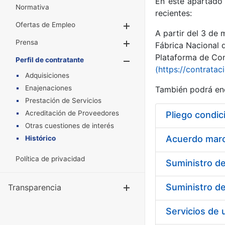
En este apartado 
Normativa
recientes:
Ofertas de Empleo
Mostrar/Ocultar
A partir del 3 de
Prensa
Mostrar/Ocultar
Fábrica Nacional 
Plataforma de Cont
Perfil de contratante
Mostrar/Oculta
(https://contratac
Adquisiciones
Enajenaciones
También podrá enc
Prestación de Servicios
Acreditación de Proveedores
Pliego condic
Otras cuestiones de interés
Acuerdo marco
Histórico
Política de privacidad
Transparencia
Mostrar/Ocul