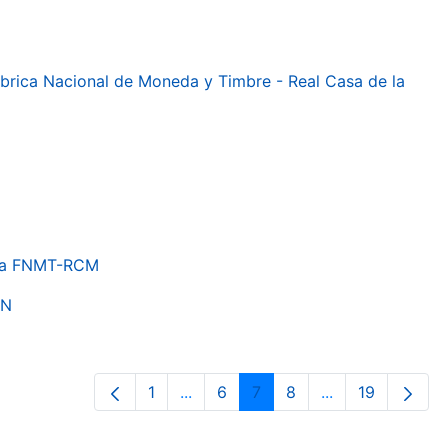
 Fábrica Nacional de Moneda y Timbre - Real Casa de la
e la FNMT-RCM
ON
1
...
6
7
8
...
19
Página
Páginas intermedias Use TAB para 
Página
Página
Página
Páginas interme
Página