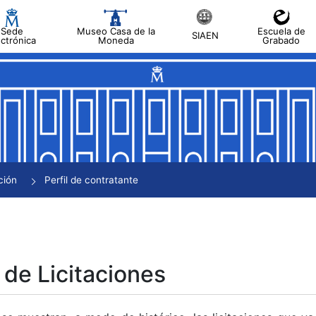
Sede
Museo Casa de la
Escuela de
SIAEN
ectrónica
Moneda
Grabado
tar
tar
tar
tar
ción
Perfil de contratante
tar
 de Licitaciones