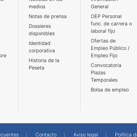
medios
General
Notas de prensa
OEP Personal
func. de carrera o
Dossieres
laboral fijo
disponibles
Ofertas de
Identidad
Empleo Público /
corporativa
bre
Empleo Fijo
Historia de la
Convocatoria
Peseta
Plazas
Temporales
Bolsa de empleo
ecuentes
Contacto
Aviso legal
Política 