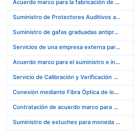
Acuerdo marco para la fabricación de piezas
Suministro de Protectores Auditivos a medida para las personas trabajadoras de los Centros de Trabajo de Madrid y Burgos
Suministro de gafas graduadas antiproyecciones para los trabajadores de la FNMT-RCM en los centros de trabajo de Madrid y Burgos
Servicios de una empresa externa para el asesoramiento y resolución de los recursos de alzada que se presentan relacionados con procesos de selección para la FNMT-RCM
Acuerdo marco para el suministro e instalación de persianas, estores y otros complementos
Servicio de Calibración y Verificación Externa de los Equipos de Medición del Servicio de Prevención de la FNMT-RCM
Conexión mediante Fibra Óptica de los Centros de Proceso de Datos (CPDs) de las sedes de la FNMT-RCM de Burgos y Madrid
Contratación de acuerdo marco para el Suministro de Material de Electricidad para la Fábrica Nacional de Moneda y Timbre-Real Casa de la Moneda en su centro de trabajo de Burgos
Suministro de estuches para moneda de 30 €