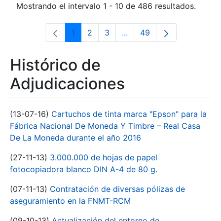
Mostrando el intervalo 1 - 10 de 486 resultados.
1
2
3
...
49
Página
Página
Página
Páginas intermedias Use 
Página
Histórico de
Adjudicaciones
(13-07-16)
Cartuchos de tinta marca "Epson" para la
Fábrica Nacional De Moneda Y Timbre – Real Casa
De La Moneda durante el año 2016
(27-11-13)
3.000.000 de hojas de papel
fotocopiadora blanco DIN A-4 de 80 g.
(07-11-13)
Contratación de diversas pólizas de
aseguramiento en la FNMT-RCM
(09-10-13)
Actualización del entorno de