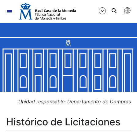
Navegación
Mostrar/Ocultar
Mostrar/Ocultar
Mostrar/Ocultar
Mostrar/Ocultar
Mostrar/Ocultar
Unidad responsable: Departamento de Compras
Histórico de Licitaciones
Mostrar/Ocultar