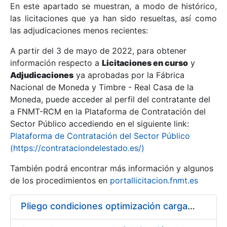
En este apartado se muestran, a modo de histórico,
las licitaciones que ya han sido resueltas, así como
Mostrar/Ocultar
las adjudicaciones menos recientes:
Mostrar/Ocultar
A partir del 3 de mayo de 2022, para obtener
información respecto a
Mostrar/Ocultar
Licitaciones en curso
y
Adjudicaciones
ya aprobadas por la Fábrica
Nacional de Moneda y Timbre - Real Casa de la
Moneda, puede acceder al perfil del contratante del
a FNMT-RCM en la Plataforma de Contratación del
Sector Público accediendo en el siguiente link:
Plataforma de Contratación del Sector Público
(https://contrataciondelestado.es/)
También podrá encontrar más información y algunos
de los procedimientos en
portallicitacion.fnmt.es
Mostrar/Ocultar
Pliego condiciones optimización cargas compras firmado