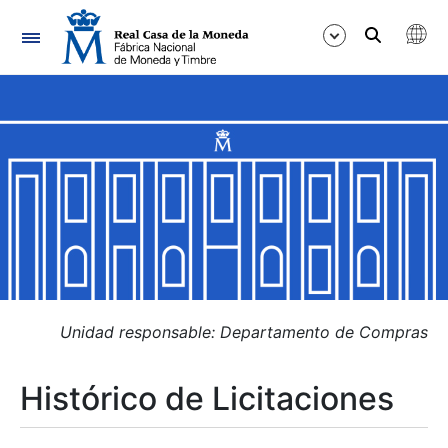
Navegación
Mostrar/Ocultar
Mostrar/Ocultar
Mostrar/Ocultar
Mostrar/Ocultar
Mostrar/Ocultar
Unidad responsable: Departamento de Compras
Histórico de Licitaciones
Mostrar/Ocultar