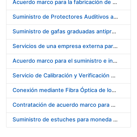
Acuerdo marco para la fabricación de piezas
Suministro de Protectores Auditivos a medida para las personas trabajadoras de los Centros de Trabajo de Madrid y Burgos
Suministro de gafas graduadas antiproyecciones para los trabajadores de la FNMT-RCM en los centros de trabajo de Madrid y Burgos
Servicios de una empresa externa para el asesoramiento y resolución de los recursos de alzada que se presentan relacionados con procesos de selección para la FNMT-RCM
Acuerdo marco para el suministro e instalación de persianas, estores y otros complementos
Servicio de Calibración y Verificación Externa de los Equipos de Medición del Servicio de Prevención de la FNMT-RCM
Conexión mediante Fibra Óptica de los Centros de Proceso de Datos (CPDs) de las sedes de la FNMT-RCM de Burgos y Madrid
Contratación de acuerdo marco para el Suministro de Material de Electricidad para la Fábrica Nacional de Moneda y Timbre-Real Casa de la Moneda en su centro de trabajo de Burgos
Suministro de estuches para moneda de 30 €