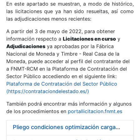
En este apartado se muestran, a modo de histórico,
las licitaciones que ya han sido resueltas, así como
Mostrar/Ocultar
las adjudicaciones menos recientes:
Mostrar/Ocultar
A partir del 3 de mayo de 2022, para obtener
información respecto a
Mostrar/Ocultar
Licitaciones en curso
y
Adjudicaciones
ya aprobadas por la Fábrica
Nacional de Moneda y Timbre - Real Casa de la
Moneda, puede acceder al perfil del contratante del
a FNMT-RCM en la Plataforma de Contratación del
Sector Público accediendo en el siguiente link:
Plataforma de Contratación del Sector Público
(https://contrataciondelestado.es/)
También podrá encontrar más información y algunos
de los procedimientos en
portallicitacion.fnmt.es
Mostrar/Ocultar
Pliego condiciones optimización cargas compras firmado