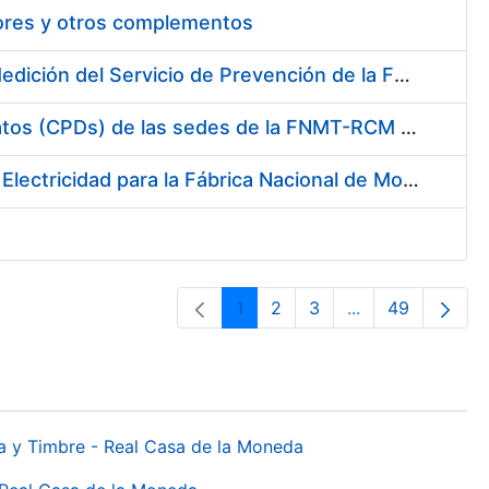
tores y otros complementos
Servicio de Calibración y Verificación Externa de los Equipos de Medición del Servicio de Prevención de la FNMT-RCM
Conexión mediante Fibra Óptica de los Centros de Proceso de Datos (CPDs) de las sedes de la FNMT-RCM de Burgos y Madrid
Contratación de acuerdo marco para el Suministro de Material de Electricidad para la Fábrica Nacional de Moneda y Timbre-Real Casa de la Moneda en su centro de trabajo de Burgos
1
2
3
...
49
Página
Página
Página
Páginas interme
Página
da y Timbre - Real Casa de la Moneda