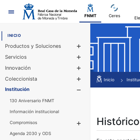
Navegación
FNMT
Ceres
El
INICIO
Productos y Soluciones
Mostrar/Ocul
Servicios
Mostrar/Ocul
Innovación
Mostrar/Ocul
Coleccionista
Mostrar/Ocul
Inicio
Institu
Institución
Mostrar/Ocul
130 Aniversario FNMT
Información institucional
Histórico
Compromisos
Mostrar/Ocultar
Agenda 2030 y ODS