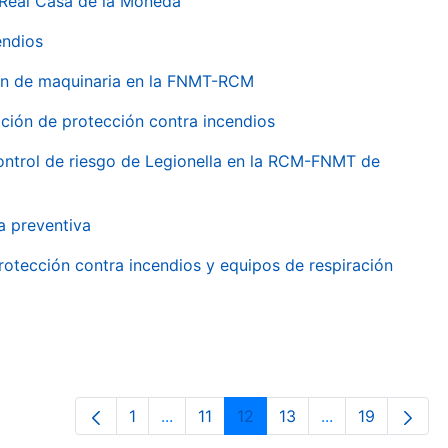
 Real Casa de la Moneda
endios
ión de maquinaria en la FNMT-RCM
ción de protección contra incendios
 control de riesgo de Legionella en la RCM-FNMT de
a preventiva
rotección contra incendios y equipos de respiración
1
...
11
12
13
...
19
Página
Páginas intermedias Use TAB para de
Página
Página
Página
Páginas interme
Página