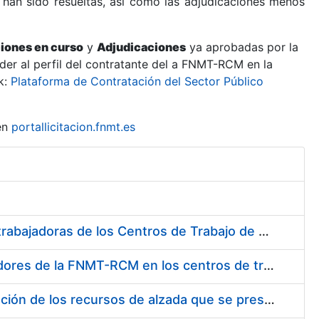
 han sido resueltas, así como las adjudicaciones menos
ciones en curso
y
Adjudicaciones
ya aprobadas por la
er al perfil del contratante del a FNMT-RCM en la
k:
Plataforma de Contratación del Sector Público
en
portallicitacion.fnmt.es
Suministro de Protectores Auditivos a medida para las personas trabajadoras de los Centros de Trabajo de Madrid y Burgos
Suministro de gafas graduadas antiproyecciones para los trabajadores de la FNMT-RCM en los centros de trabajo de Madrid y Burgos
Servicios de una empresa externa para el asesoramiento y resolución de los recursos de alzada que se presentan relacionados con procesos de selección para la FNMT-RCM