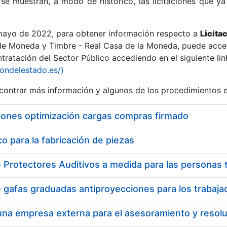
se muestran, a modo de histórico, las licitaciones que ya
 mayo de 2022, para obtener información respecto a
Licita
de Moneda y Timbre - Real Casa de la Moneda, puede acced
ratación del Sector Público accediendo en el siguiente lin
r
iondelestado.es/)
ontrar más información y algunos de los procedimientos 
iones optimización cargas compras firmado
 para la fabricación de piezas
tar