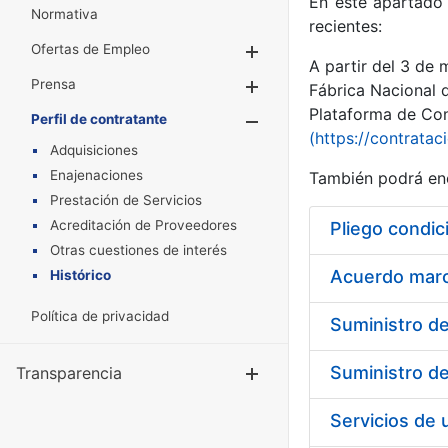
En este apartado 
Normativa
recientes:
Ofertas de Empleo
Mostrar/Ocultar
A partir del 3 de
Prensa
Mostrar/Ocultar
Fábrica Nacional 
Plataforma de Cont
Perfil de contratante
Mostrar/Oculta
(https://contratac
Adquisiciones
Enajenaciones
También podrá enc
Prestación de Servicios
Acreditación de Proveedores
Pliego condic
Otras cuestiones de interés
Acuerdo marco
Histórico
Política de privacidad
Transparencia
Mostrar/Ocul