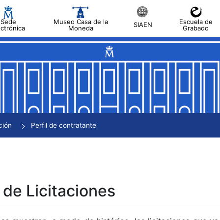
Sede
Museo Casa de la
Escuela de
SIAEN
ectrónica
Moneda
Grabado
tar
tar
tar
tar
ción
Perfil de contratante
tar
 de Licitaciones