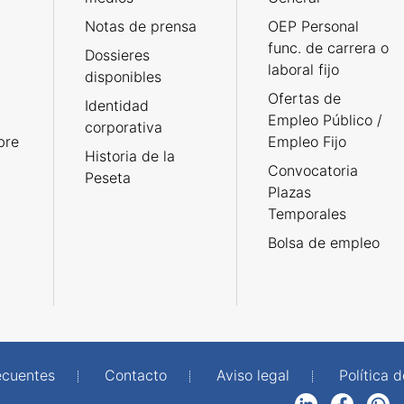
Notas de prensa
OEP Personal
func. de carrera o
Dossieres
laboral fijo
disponibles
Ofertas de
Identidad
Empleo Público /
corporativa
bre
Empleo Fijo
Historia de la
Convocatoria
Peseta
Plazas
Temporales
Bolsa de empleo
ecuentes
Contacto
Aviso legal
Política 