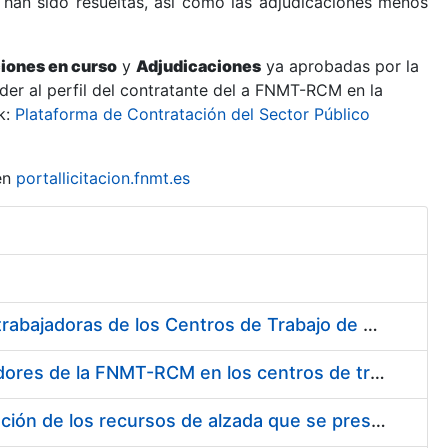
 han sido resueltas, así como las adjudicaciones menos
ciones en curso
y
Adjudicaciones
ya aprobadas por la
er al perfil del contratante del a FNMT-RCM en la
k:
Plataforma de Contratación del Sector Público
en
portallicitacion.fnmt.es
Suministro de Protectores Auditivos a medida para las personas trabajadoras de los Centros de Trabajo de Madrid y Burgos
Suministro de gafas graduadas antiproyecciones para los trabajadores de la FNMT-RCM en los centros de trabajo de Madrid y Burgos
Servicios de una empresa externa para el asesoramiento y resolución de los recursos de alzada que se presentan relacionados con procesos de selección para la FNMT-RCM