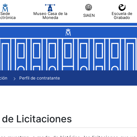
Sede
Museo Casa de la
Escuela de
SIAEN
ectrónica
Moneda
Grabado
tar
tar
tar
tar
ción
Perfil de contratante
tar
 de Licitaciones