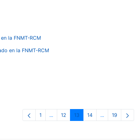
do en la FNMT-RCM
onado en la FNMT-RCM
1
...
12
13
14
...
19
Página
Páginas intermedias Use TAB para de
Página
Página
Página
Páginas interme
Página