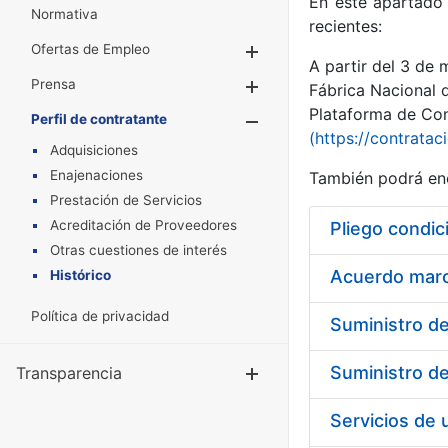
En este apartado 
Normativa
recientes:
Ofertas de Empleo
Mostrar/Ocultar
A partir del 3 de
Prensa
Mostrar/Ocultar
Fábrica Nacional 
Plataforma de Cont
Perfil de contratante
Mostrar/Oculta
(https://contratac
Adquisiciones
Enajenaciones
También podrá enc
Prestación de Servicios
Acreditación de Proveedores
Pliego condic
Otras cuestiones de interés
Acuerdo marco
Histórico
Política de privacidad
Transparencia
Mostrar/Ocul