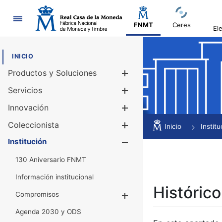
Navegación
FNMT
Ceres
El
INICIO
Productos y Soluciones
Mostrar/Ocul
Servicios
Mostrar/Ocul
Innovación
Mostrar/Ocul
Coleccionista
Mostrar/Ocul
Inicio
Institu
Institución
Mostrar/Ocul
130 Aniversario FNMT
Información institucional
Histórico
Compromisos
Mostrar/Ocultar
Agenda 2030 y ODS