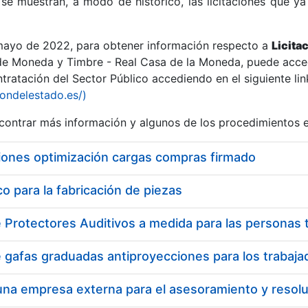
se muestran, a modo de histórico, las licitaciones que ya
 mayo de 2022, para obtener información respecto a
Licita
de Moneda y Timbre - Real Casa de la Moneda, puede acced
ratación del Sector Público accediendo en el siguiente lin
r
iondelestado.es/)
ontrar más información y algunos de los procedimientos 
iones optimización cargas compras firmado
 para la fabricación de piezas
tar