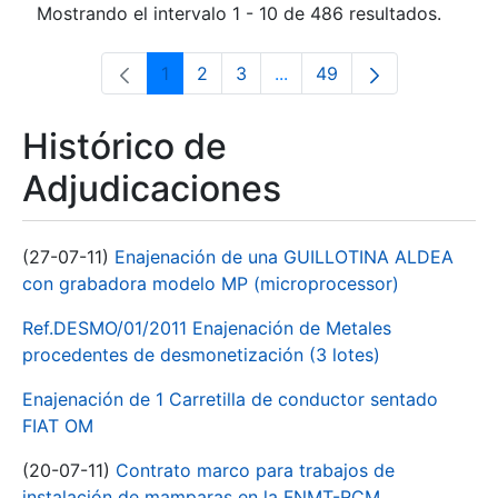
Mostrando el intervalo 1 - 10 de 486 resultados.
1
2
3
...
49
Página
Página
Página
Páginas intermedias Use 
Página
Histórico de
Adjudicaciones
(27-07-11)
Enajenación de una GUILLOTINA ALDEA
con grabadora modelo MP (microprocessor)
Ref.DESMO/01/2011 Enajenación de Metales
procedentes de desmonetización (3 lotes)
Enajenación de 1 Carretilla de conductor sentado
FIAT OM
(20-07-11)
Contrato marco para trabajos de
instalación de mamparas en la FNMT-RCM