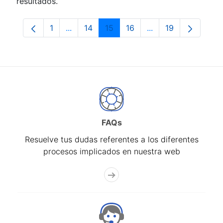
resultados.
1
...
14
15
16
...
19
Página
Páginas intermedias Use TAB para despla
Página
Página
Página
Páginas intermedia
Página
FAQs
Resuelve tus dudas referentes a los diferentes
procesos implicados en nuestra web