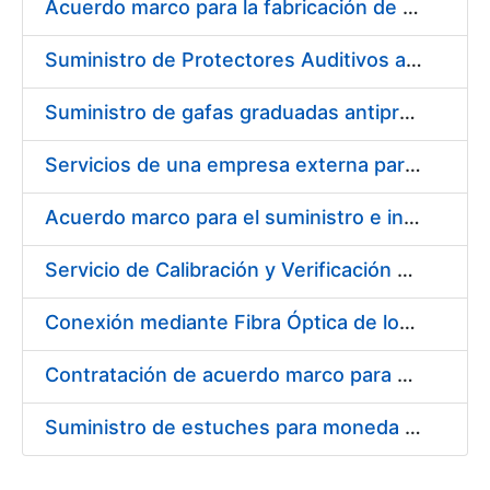
Acuerdo marco para la fabricación de piezas
Suministro de Protectores Auditivos a medida para las personas trabajadoras de los Centros de Trabajo de Madrid y Burgos
Suministro de gafas graduadas antiproyecciones para los trabajadores de la FNMT-RCM en los centros de trabajo de Madrid y Burgos
Servicios de una empresa externa para el asesoramiento y resolución de los recursos de alzada que se presentan relacionados con procesos de selección para la FNMT-RCM
Acuerdo marco para el suministro e instalación de persianas, estores y otros complementos
Servicio de Calibración y Verificación Externa de los Equipos de Medición del Servicio de Prevención de la FNMT-RCM
Conexión mediante Fibra Óptica de los Centros de Proceso de Datos (CPDs) de las sedes de la FNMT-RCM de Burgos y Madrid
Contratación de acuerdo marco para el Suministro de Material de Electricidad para la Fábrica Nacional de Moneda y Timbre-Real Casa de la Moneda en su centro de trabajo de Burgos
Suministro de estuches para moneda de 30 €