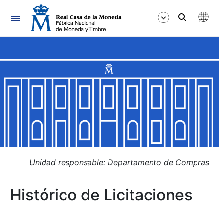
Navegación
Mostrar/Ocultar
Mostrar/Ocultar
Mostrar/Ocultar
Mostrar/Ocultar
Mostrar/Ocultar
Unidad responsable: Departamento de Compras
Histórico de Licitaciones
Mostrar/Ocultar