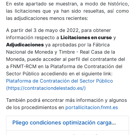
En este apartado se muestran, a modo de histórico,
las licitaciones que ya han sido resueltas, así como
Mostrar/Ocultar
las adjudicaciones menos recientes:
Mostrar/Ocultar
A partir del 3 de mayo de 2022, para obtener
información respecto a
Mostrar/Ocultar
Licitaciones en curso
y
Adjudicaciones
ya aprobadas por la Fábrica
Nacional de Moneda y Timbre - Real Casa de la
Moneda, puede acceder al perfil del contratante del
a FNMT-RCM en la Plataforma de Contratación del
Sector Público accediendo en el siguiente link:
Plataforma de Contratación del Sector Público
(https://contrataciondelestado.es/)
También podrá encontrar más información y algunos
de los procedimientos en
portallicitacion.fnmt.es
Mostrar/Ocultar
Pliego condiciones optimización cargas compras firmado