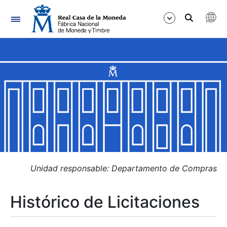
Navegación
Mostrar/Ocultar
Mostrar/Ocultar
Mostrar/Ocultar
Mostrar/Ocultar
Mostrar/Ocultar
Unidad responsable: Departamento de Compras
Histórico de Licitaciones
Mostrar/Ocultar