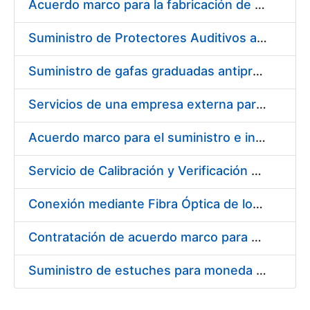
Acuerdo marco para la fabricación de piezas
Suministro de Protectores Auditivos a medida para las personas trabajadoras de los Centros de Trabajo de Madrid y Burgos
Suministro de gafas graduadas antiproyecciones para los trabajadores de la FNMT-RCM en los centros de trabajo de Madrid y Burgos
Servicios de una empresa externa para el asesoramiento y resolución de los recursos de alzada que se presentan relacionados con procesos de selección para la FNMT-RCM
Acuerdo marco para el suministro e instalación de persianas, estores y otros complementos
Servicio de Calibración y Verificación Externa de los Equipos de Medición del Servicio de Prevención de la FNMT-RCM
Conexión mediante Fibra Óptica de los Centros de Proceso de Datos (CPDs) de las sedes de la FNMT-RCM de Burgos y Madrid
Contratación de acuerdo marco para el Suministro de Material de Electricidad para la Fábrica Nacional de Moneda y Timbre-Real Casa de la Moneda en su centro de trabajo de Burgos
Suministro de estuches para moneda de 30 €