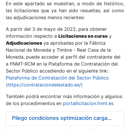
En este apartado se muestran, a modo de histórico,
las licitaciones que ya han sido resueltas, así como
Mostrar/Ocultar
las adjudicaciones menos recientes:
Mostrar/Ocultar
A partir del 3 de mayo de 2022, para obtener
información respecto a
Mostrar/Ocultar
Licitaciones en curso
y
Adjudicaciones
ya aprobadas por la Fábrica
Nacional de Moneda y Timbre - Real Casa de la
Moneda, puede acceder al perfil del contratante del
a FNMT-RCM en la Plataforma de Contratación del
Sector Público accediendo en el siguiente link:
Plataforma de Contratación del Sector Público
(https://contrataciondelestado.es/)
También podrá encontrar más información y algunos
de los procedimientos en
portallicitacion.fnmt.es
Mostrar/Ocultar
Pliego condiciones optimización cargas compras firmado