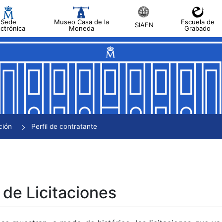
Sede
Museo Casa de la
Escuela de
SIAEN
ectrónica
Moneda
Grabado
tar
tar
tar
tar
ción
Perfil de contratante
tar
 de Licitaciones