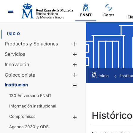
Navegación
FNMT
Ceres
El
INICIO
Productos y Soluciones
Mostrar/Ocul
Servicios
Mostrar/Ocul
Innovación
Mostrar/Ocul
Coleccionista
Mostrar/Ocul
Inicio
Institu
Institución
Mostrar/Ocul
130 Aniversario FNMT
Información institucional
Histórico
Compromisos
Mostrar/Ocultar
Agenda 2030 y ODS