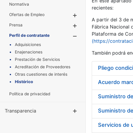
En este apartado 
Normativa
recientes:
Ofertas de Empleo
Mostrar/Ocultar
A partir del 3 de
Prensa
Mostrar/Ocultar
Fábrica Nacional 
Plataforma de Cont
Perfil de contratante
Mostrar/Oculta
(https://contratac
Adquisiciones
Enajenaciones
También podrá enc
Prestación de Servicios
Acreditación de Proveedores
Pliego condic
Otras cuestiones de interés
Acuerdo marco
Histórico
Política de privacidad
Transparencia
Mostrar/Ocul