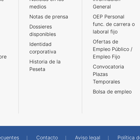
medios
General
Notas de prensa
OEP Personal
func. de carrera o
Dossieres
laboral fijo
disponibles
Ofertas de
Identidad
Empleo Público /
corporativa
bre
Empleo Fijo
Historia de la
Convocatoria
Peseta
Plazas
Temporales
Bolsa de empleo
ecuentes
Contacto
Aviso legal
Política 