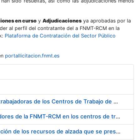
 han sido resueltas, así como las adjudicaciones menos
ciones en curso
y
Adjudicaciones
ya aprobadas por la
er al perfil del contratante del a FNMT-RCM en la
k:
Plataforma de Contratación del Sector Público
en
portallicitacion.fnmt.es
Suministro de Protectores Auditivos a medida para las personas trabajadoras de los Centros de Trabajo de Madrid y Burgos
Suministro de gafas graduadas antiproyecciones para los trabajadores de la FNMT-RCM en los centros de trabajo de Madrid y Burgos
Servicios de una empresa externa para el asesoramiento y resolución de los recursos de alzada que se presentan relacionados con procesos de selección para la FNMT-RCM