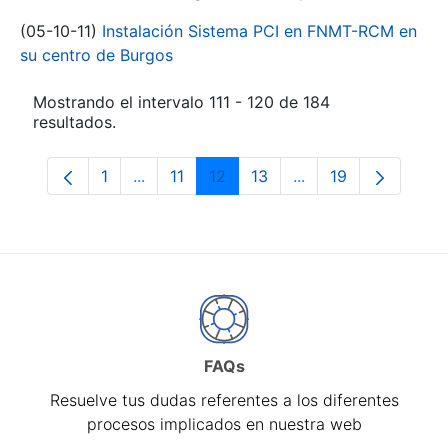
(05-10-11)
Instalación Sistema PCI en FNMT-RCM en
su centro de Burgos
Mostrando el intervalo 111 - 120 de 184
resultados.
1
...
11
12
13
...
19
Página
Páginas intermedias Use TAB para despl
Página
Página
Página
Páginas intermedia
Página
FAQs
Resuelve tus dudas referentes a los diferentes
procesos implicados en nuestra web