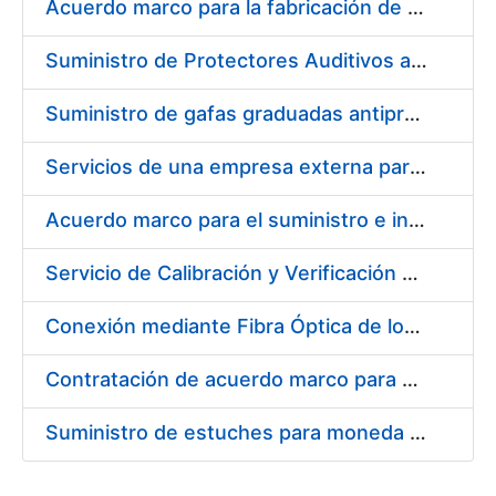
Acuerdo marco para la fabricación de piezas
Suministro de Protectores Auditivos a medida para las personas trabajadoras de los Centros de Trabajo de Madrid y Burgos
Suministro de gafas graduadas antiproyecciones para los trabajadores de la FNMT-RCM en los centros de trabajo de Madrid y Burgos
Servicios de una empresa externa para el asesoramiento y resolución de los recursos de alzada que se presentan relacionados con procesos de selección para la FNMT-RCM
Acuerdo marco para el suministro e instalación de persianas, estores y otros complementos
Servicio de Calibración y Verificación Externa de los Equipos de Medición del Servicio de Prevención de la FNMT-RCM
Conexión mediante Fibra Óptica de los Centros de Proceso de Datos (CPDs) de las sedes de la FNMT-RCM de Burgos y Madrid
Contratación de acuerdo marco para el Suministro de Material de Electricidad para la Fábrica Nacional de Moneda y Timbre-Real Casa de la Moneda en su centro de trabajo de Burgos
Suministro de estuches para moneda de 30 €