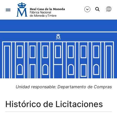
Navegación
Mostrar/Ocultar
Mostrar/Ocultar
Mostrar/Ocultar
Mostrar/Ocultar
Mostrar/Ocultar
Unidad responsable: Departamento de Compras
Histórico de Licitaciones
Mostrar/Ocultar