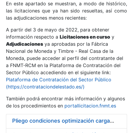
En este apartado se muestran, a modo de histórico,
las licitaciones que ya han sido resueltas, así como
Mostrar/Ocultar
las adjudicaciones menos recientes:
Mostrar/Ocultar
A partir del 3 de mayo de 2022, para obtener
información respecto a
Mostrar/Ocultar
Licitaciones en curso
y
Adjudicaciones
ya aprobadas por la Fábrica
Nacional de Moneda y Timbre - Real Casa de la
Moneda, puede acceder al perfil del contratante del
a FNMT-RCM en la Plataforma de Contratación del
Sector Público accediendo en el siguiente link:
Plataforma de Contratación del Sector Público
(https://contrataciondelestado.es/)
También podrá encontrar más información y algunos
de los procedimientos en
portallicitacion.fnmt.es
Mostrar/Ocultar
Pliego condiciones optimización cargas compras firmado