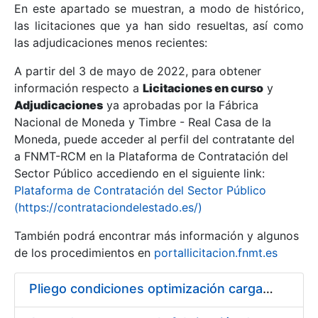
En este apartado se muestran, a modo de histórico,
las licitaciones que ya han sido resueltas, así como
Mostrar/Ocultar
las adjudicaciones menos recientes:
Mostrar/Ocultar
A partir del 3 de mayo de 2022, para obtener
información respecto a
Mostrar/Ocultar
Licitaciones en curso
y
Adjudicaciones
ya aprobadas por la Fábrica
Nacional de Moneda y Timbre - Real Casa de la
Moneda, puede acceder al perfil del contratante del
a FNMT-RCM en la Plataforma de Contratación del
Sector Público accediendo en el siguiente link:
Plataforma de Contratación del Sector Público
(https://contrataciondelestado.es/)
También podrá encontrar más información y algunos
de los procedimientos en
portallicitacion.fnmt.es
Mostrar/Ocultar
Pliego condiciones optimización cargas compras firmado