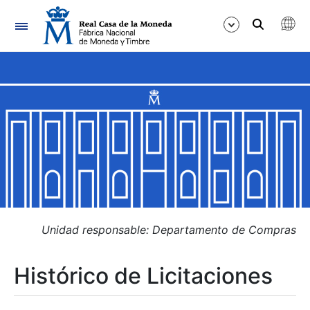
Navegación
Mostrar/Ocultar
Mostrar/Ocultar
Mostrar/Ocultar
Mostrar/Ocultar
Mostrar/Ocultar
Unidad responsable: Departamento de Compras
Histórico de Licitaciones
Mostrar/Ocultar