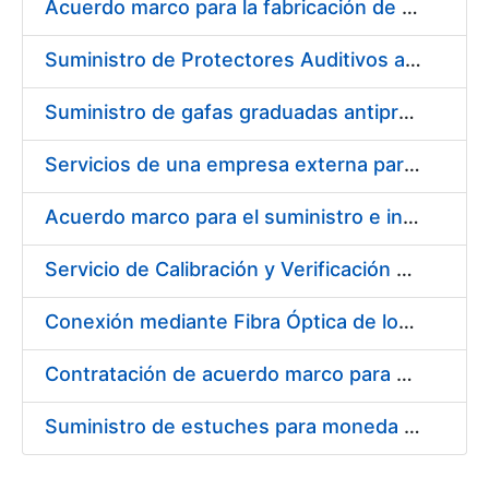
Acuerdo marco para la fabricación de piezas
Suministro de Protectores Auditivos a medida para las personas trabajadoras de los Centros de Trabajo de Madrid y Burgos
Suministro de gafas graduadas antiproyecciones para los trabajadores de la FNMT-RCM en los centros de trabajo de Madrid y Burgos
Servicios de una empresa externa para el asesoramiento y resolución de los recursos de alzada que se presentan relacionados con procesos de selección para la FNMT-RCM
Acuerdo marco para el suministro e instalación de persianas, estores y otros complementos
Servicio de Calibración y Verificación Externa de los Equipos de Medición del Servicio de Prevención de la FNMT-RCM
Conexión mediante Fibra Óptica de los Centros de Proceso de Datos (CPDs) de las sedes de la FNMT-RCM de Burgos y Madrid
Contratación de acuerdo marco para el Suministro de Material de Electricidad para la Fábrica Nacional de Moneda y Timbre-Real Casa de la Moneda en su centro de trabajo de Burgos
Suministro de estuches para moneda de 30 €