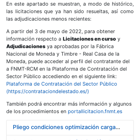
En este apartado se muestran, a modo de histórico,
las licitaciones que ya han sido resueltas, así como
Mostrar/Ocultar
las adjudicaciones menos recientes:
Mostrar/Ocultar
A partir del 3 de mayo de 2022, para obtener
información respecto a
Mostrar/Ocultar
Licitaciones en curso
y
Adjudicaciones
ya aprobadas por la Fábrica
Nacional de Moneda y Timbre - Real Casa de la
Moneda, puede acceder al perfil del contratante del
a FNMT-RCM en la Plataforma de Contratación del
Sector Público accediendo en el siguiente link:
Plataforma de Contratación del Sector Público
(https://contrataciondelestado.es/)
También podrá encontrar más información y algunos
de los procedimientos en
portallicitacion.fnmt.es
Mostrar/Ocultar
Pliego condiciones optimización cargas compras firmado