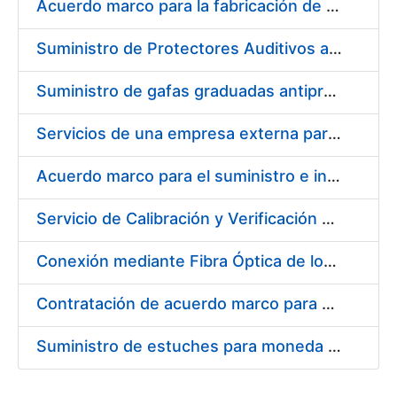
Acuerdo marco para la fabricación de piezas
Suministro de Protectores Auditivos a medida para las personas trabajadoras de los Centros de Trabajo de Madrid y Burgos
Suministro de gafas graduadas antiproyecciones para los trabajadores de la FNMT-RCM en los centros de trabajo de Madrid y Burgos
Servicios de una empresa externa para el asesoramiento y resolución de los recursos de alzada que se presentan relacionados con procesos de selección para la FNMT-RCM
Acuerdo marco para el suministro e instalación de persianas, estores y otros complementos
Servicio de Calibración y Verificación Externa de los Equipos de Medición del Servicio de Prevención de la FNMT-RCM
Conexión mediante Fibra Óptica de los Centros de Proceso de Datos (CPDs) de las sedes de la FNMT-RCM de Burgos y Madrid
Contratación de acuerdo marco para el Suministro de Material de Electricidad para la Fábrica Nacional de Moneda y Timbre-Real Casa de la Moneda en su centro de trabajo de Burgos
Suministro de estuches para moneda de 30 €