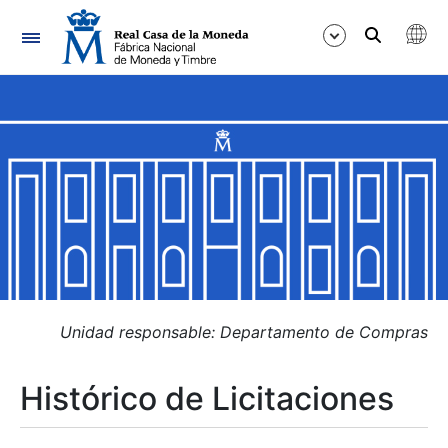
Navegación
Mostrar/Ocultar
Mostrar/Ocultar
Mostrar/Ocultar
Mostrar/Ocultar
Mostrar/Ocultar
Unidad responsable: Departamento de Compras
Histórico de Licitaciones
Mostrar/Ocultar