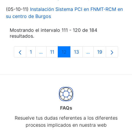
(05-10-11)
Instalación Sistema PCI en FNMT-RCM en
su centro de Burgos
Mostrando el intervalo 111 - 120 de 184
resultados.
1
...
11
12
13
...
19
Página
Páginas intermedias Use TAB para despl
Página
Página
Página
Páginas intermedia
Página
FAQs
Resuelve tus dudas referentes a los diferentes
procesos implicados en nuestra web