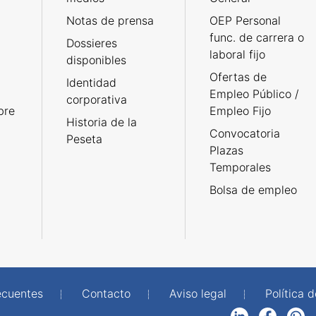
Notas de prensa
OEP Personal
func. de carrera o
Dossieres
laboral fijo
disponibles
Ofertas de
Identidad
Empleo Público /
corporativa
bre
Empleo Fijo
Historia de la
Convocatoria
Peseta
Plazas
Temporales
Bolsa de empleo
ecuentes
Contacto
Aviso legal
Política 