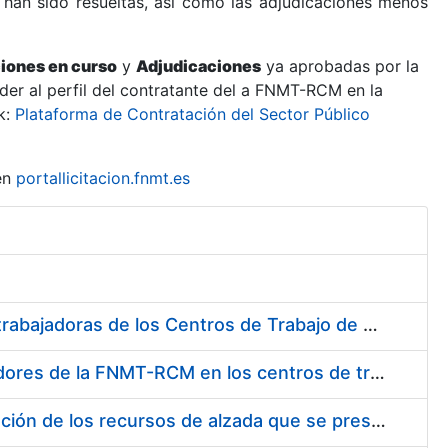
 han sido resueltas, así como las adjudicaciones menos
ciones en curso
y
Adjudicaciones
ya aprobadas por la
er al perfil del contratante del a FNMT-RCM en la
k:
Plataforma de Contratación del Sector Público
en
portallicitacion.fnmt.es
Suministro de Protectores Auditivos a medida para las personas trabajadoras de los Centros de Trabajo de Madrid y Burgos
Suministro de gafas graduadas antiproyecciones para los trabajadores de la FNMT-RCM en los centros de trabajo de Madrid y Burgos
Servicios de una empresa externa para el asesoramiento y resolución de los recursos de alzada que se presentan relacionados con procesos de selección para la FNMT-RCM