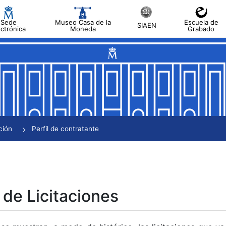
Sede
Museo Casa de la
Escuela de
SIAEN
ectrónica
Moneda
Grabado
tar
tar
tar
tar
ción
Perfil de contratante
tar
 de Licitaciones