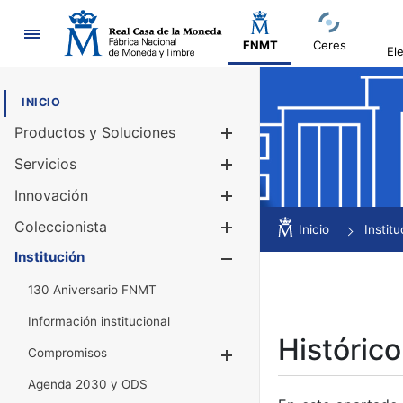
Navegación
FNMT
Ceres
El
INICIO
Productos y Soluciones
Mostrar/Ocul
Servicios
Mostrar/Ocul
Innovación
Mostrar/Ocul
Coleccionista
Mostrar/Ocul
Inicio
Institu
Institución
Mostrar/Ocul
130 Aniversario FNMT
Información institucional
Histórico
Compromisos
Mostrar/Ocultar
Agenda 2030 y ODS