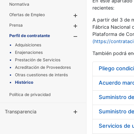
En este apartado 
Normativa
recientes:
Ofertas de Empleo
Mostrar/Ocultar
A partir del 3 de
Prensa
Mostrar/Ocultar
Fábrica Nacional 
Plataforma de Cont
Perfil de contratante
Mostrar/Oculta
(https://contratac
Adquisiciones
Enajenaciones
También podrá enc
Prestación de Servicios
Acreditación de Proveedores
Pliego condic
Otras cuestiones de interés
Acuerdo marco
Histórico
Política de privacidad
Transparencia
Mostrar/Ocul