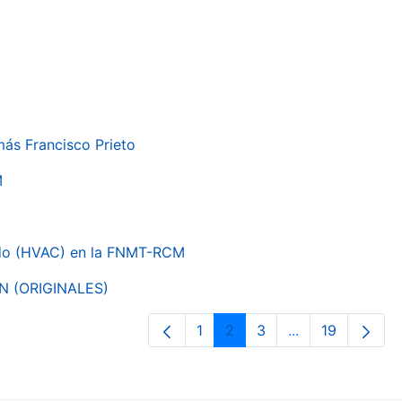
más Francisco Prieto
M
nado (HVAC) en la FNMT-RCM
ON (ORIGINALES)
1
2
3
...
19
Página
Página
Página
Páginas interme
Página