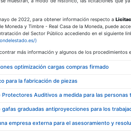
se muestran, a modo de histórico, las licitaciones que ya
 mayo de 2022, para obtener información respecto a
Licita
de Moneda y Timbre - Real Casa de la Moneda, puede acced
ratación del Sector Público accediendo en el siguiente lin
r
iondelestado.es/)
ontrar más información y algunos de los procedimientos 
iones optimización cargas compras firmado
 para la fabricación de piezas
tar