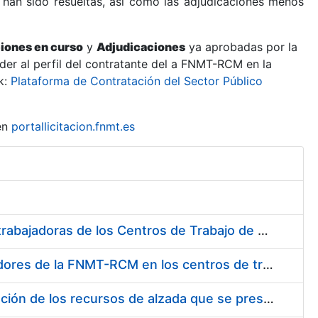
 han sido resueltas, así como las adjudicaciones menos
ciones en curso
y
Adjudicaciones
ya aprobadas por la
er al perfil del contratante del a FNMT-RCM en la
k:
Plataforma de Contratación del Sector Público
en
portallicitacion.fnmt.es
Suministro de Protectores Auditivos a medida para las personas trabajadoras de los Centros de Trabajo de Madrid y Burgos
Suministro de gafas graduadas antiproyecciones para los trabajadores de la FNMT-RCM en los centros de trabajo de Madrid y Burgos
Servicios de una empresa externa para el asesoramiento y resolución de los recursos de alzada que se presentan relacionados con procesos de selección para la FNMT-RCM