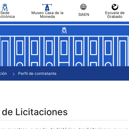
Sede
Museo Casa de la
Escuela de
SIAEN
ectrónica
Moneda
Grabado
tar
tar
tar
tar
ción
Perfil de contratante
tar
 de Licitaciones