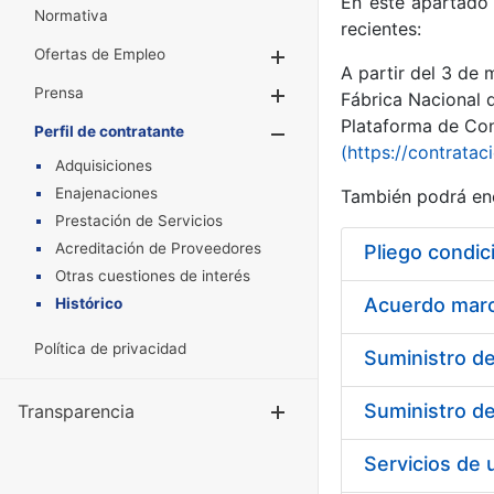
En este apartado 
Normativa
recientes:
Ofertas de Empleo
Mostrar/Ocultar
A partir del 3 de
Prensa
Mostrar/Ocultar
Fábrica Nacional 
Plataforma de Cont
Perfil de contratante
Mostrar/Oculta
(https://contratac
Adquisiciones
Enajenaciones
También podrá enc
Prestación de Servicios
Acreditación de Proveedores
Pliego condic
Otras cuestiones de interés
Acuerdo marco
Histórico
Política de privacidad
Transparencia
Mostrar/Ocul