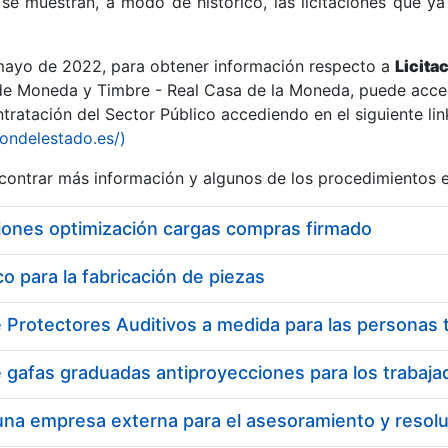
se muestran, a modo de histórico, las licitaciones que ya
 mayo de 2022, para obtener información respecto a
Licita
de Moneda y Timbre - Real Casa de la Moneda, puede acced
ratación del Sector Público accediendo en el siguiente lin
r
iondelestado.es/)
ontrar más información y algunos de los procedimientos 
iones optimización cargas compras firmado
 para la fabricación de piezas
tar