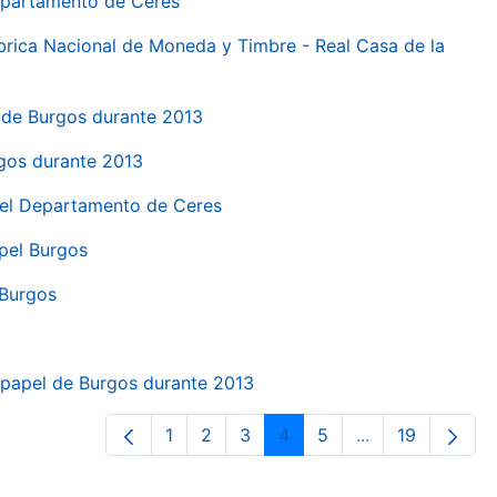
Departamento de Ceres
ábrica Nacional de Moneda y Timbre - Real Casa de la
el de Burgos durante 2013
rgos durante 2013
 del Departamento de Ceres
apel Burgos
 Burgos
a papel de Burgos durante 2013
1
2
3
4
5
...
19
Página
Página
Página
Página
Página
Páginas interme
Página