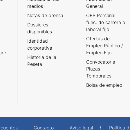
medios
General
Notas de prensa
OEP Personal
func. de carrera o
Dossieres
laboral fijo
disponibles
Ofertas de
Identidad
Empleo Público /
corporativa
bre
Empleo Fijo
Historia de la
Convocatoria
Peseta
Plazas
Temporales
Bolsa de empleo
ecuentes
Contacto
Aviso legal
Política 