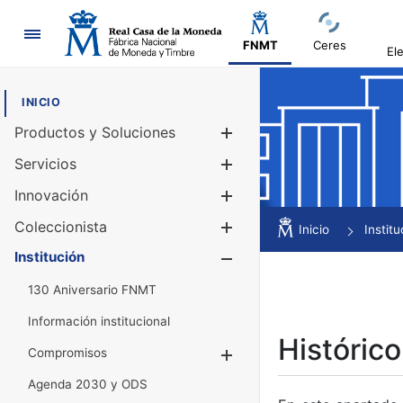
Navegación
FNMT
Ceres
El
INICIO
Productos y Soluciones
Mostrar/Ocul
Servicios
Mostrar/Ocul
Innovación
Mostrar/Ocul
Coleccionista
Mostrar/Ocul
Inicio
Institu
Institución
Mostrar/Ocul
130 Aniversario FNMT
Información institucional
Histórico
Compromisos
Mostrar/Ocultar
Agenda 2030 y ODS