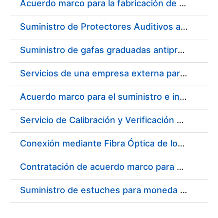
Acuerdo marco para la fabricación de piezas
Suministro de Protectores Auditivos a medida para las personas trabajadoras de los Centros de Trabajo de Madrid y Burgos
Suministro de gafas graduadas antiproyecciones para los trabajadores de la FNMT-RCM en los centros de trabajo de Madrid y Burgos
Servicios de una empresa externa para el asesoramiento y resolución de los recursos de alzada que se presentan relacionados con procesos de selección para la FNMT-RCM
Acuerdo marco para el suministro e instalación de persianas, estores y otros complementos
Servicio de Calibración y Verificación Externa de los Equipos de Medición del Servicio de Prevención de la FNMT-RCM
Conexión mediante Fibra Óptica de los Centros de Proceso de Datos (CPDs) de las sedes de la FNMT-RCM de Burgos y Madrid
Contratación de acuerdo marco para el Suministro de Material de Electricidad para la Fábrica Nacional de Moneda y Timbre-Real Casa de la Moneda en su centro de trabajo de Burgos
Suministro de estuches para moneda de 30 €