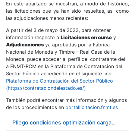
En este apartado se muestran, a modo de histórico,
las licitaciones que ya han sido resueltas, así como
Mostrar/Ocultar
las adjudicaciones menos recientes:
Mostrar/Ocultar
A partir del 3 de mayo de 2022, para obtener
información respecto a
Mostrar/Ocultar
Licitaciones en curso
y
Adjudicaciones
ya aprobadas por la Fábrica
Nacional de Moneda y Timbre - Real Casa de la
Moneda, puede acceder al perfil del contratante del
a FNMT-RCM en la Plataforma de Contratación del
Sector Público accediendo en el siguiente link:
Plataforma de Contratación del Sector Público
(https://contrataciondelestado.es/)
También podrá encontrar más información y algunos
de los procedimientos en
portallicitacion.fnmt.es
Mostrar/Ocultar
Pliego condiciones optimización cargas compras firmado