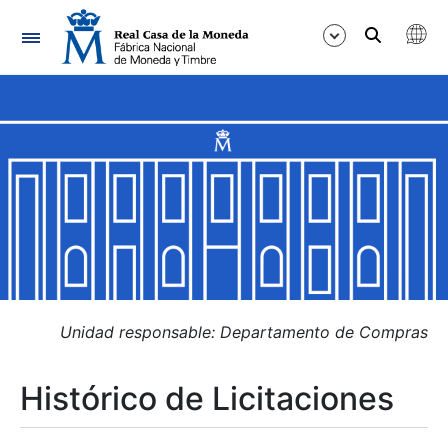
Navegación
Mostrar/Ocultar
Mostrar/Ocultar
Mostrar/Ocultar
Mostrar/Ocultar
Mostrar/Ocultar
Unidad responsable: Departamento de Compras
Histórico de Licitaciones
Mostrar/Ocultar