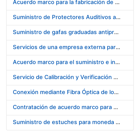
Acuerdo marco para la fabricación de piezas
Suministro de Protectores Auditivos a medida para las personas trabajadoras de los Centros de Trabajo de Madrid y Burgos
Suministro de gafas graduadas antiproyecciones para los trabajadores de la FNMT-RCM en los centros de trabajo de Madrid y Burgos
Servicios de una empresa externa para el asesoramiento y resolución de los recursos de alzada que se presentan relacionados con procesos de selección para la FNMT-RCM
Acuerdo marco para el suministro e instalación de persianas, estores y otros complementos
Servicio de Calibración y Verificación Externa de los Equipos de Medición del Servicio de Prevención de la FNMT-RCM
Conexión mediante Fibra Óptica de los Centros de Proceso de Datos (CPDs) de las sedes de la FNMT-RCM de Burgos y Madrid
Contratación de acuerdo marco para el Suministro de Material de Electricidad para la Fábrica Nacional de Moneda y Timbre-Real Casa de la Moneda en su centro de trabajo de Burgos
Suministro de estuches para moneda de 30 €