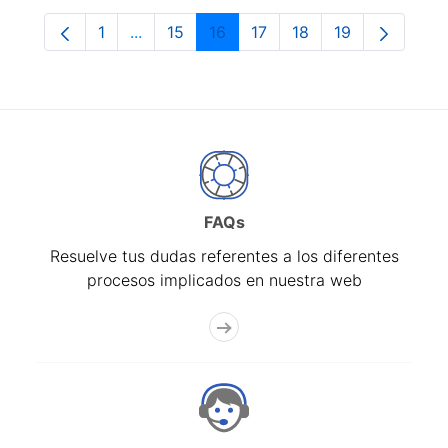
1
...
15
16
17
18
19
Página
Páginas intermedias Use TAB para despla
Página
Página
Página
Página
Página
FAQs
Resuelve tus dudas referentes a los diferentes
procesos implicados en nuestra web