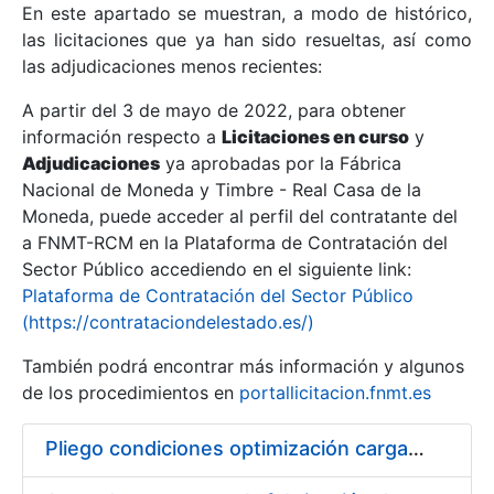
En este apartado se muestran, a modo de histórico,
las licitaciones que ya han sido resueltas, así como
Mostrar/Ocultar
las adjudicaciones menos recientes:
Mostrar/Ocultar
A partir del 3 de mayo de 2022, para obtener
información respecto a
Mostrar/Ocultar
Licitaciones en curso
y
Adjudicaciones
ya aprobadas por la Fábrica
Nacional de Moneda y Timbre - Real Casa de la
Moneda, puede acceder al perfil del contratante del
a FNMT-RCM en la Plataforma de Contratación del
Sector Público accediendo en el siguiente link:
Plataforma de Contratación del Sector Público
(https://contrataciondelestado.es/)
También podrá encontrar más información y algunos
de los procedimientos en
portallicitacion.fnmt.es
Mostrar/Ocultar
Pliego condiciones optimización cargas compras firmado