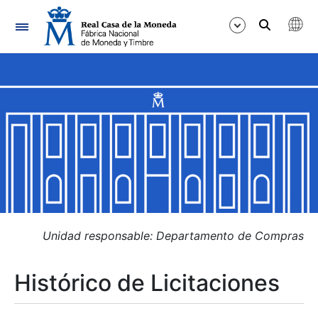
Navegación
Mostrar/Ocultar
Mostrar/Ocultar
Mostrar/Ocultar
Mostrar/Ocultar
Mostrar/Ocultar
Unidad responsable: Departamento de Compras
Histórico de Licitaciones
Mostrar/Ocultar