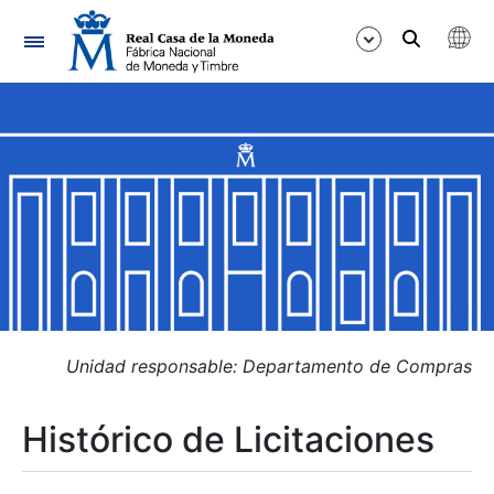
Navegación
Mostrar/Ocultar
Mostrar/Ocultar
Mostrar/Ocultar
Mostrar/Ocultar
Mostrar/Ocultar
Unidad responsable: Departamento de Compras
Histórico de Licitaciones
Mostrar/Ocultar