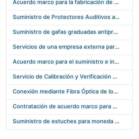
Acuerdo marco para la fabricación de piezas
Suministro de Protectores Auditivos a medida para las personas trabajadoras de los Centros de Trabajo de Madrid y Burgos
Suministro de gafas graduadas antiproyecciones para los trabajadores de la FNMT-RCM en los centros de trabajo de Madrid y Burgos
Servicios de una empresa externa para el asesoramiento y resolución de los recursos de alzada que se presentan relacionados con procesos de selección para la FNMT-RCM
Acuerdo marco para el suministro e instalación de persianas, estores y otros complementos
Servicio de Calibración y Verificación Externa de los Equipos de Medición del Servicio de Prevención de la FNMT-RCM
Conexión mediante Fibra Óptica de los Centros de Proceso de Datos (CPDs) de las sedes de la FNMT-RCM de Burgos y Madrid
Contratación de acuerdo marco para el Suministro de Material de Electricidad para la Fábrica Nacional de Moneda y Timbre-Real Casa de la Moneda en su centro de trabajo de Burgos
Suministro de estuches para moneda de 30 €