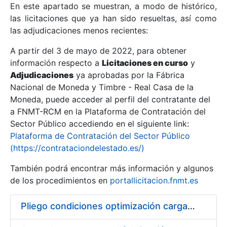
En este apartado se muestran, a modo de histórico,
las licitaciones que ya han sido resueltas, así como
Mostrar/Ocultar
las adjudicaciones menos recientes:
Mostrar/Ocultar
A partir del 3 de mayo de 2022, para obtener
información respecto a
Mostrar/Ocultar
Licitaciones en curso
y
Adjudicaciones
ya aprobadas por la Fábrica
Nacional de Moneda y Timbre - Real Casa de la
Moneda, puede acceder al perfil del contratante del
a FNMT-RCM en la Plataforma de Contratación del
Sector Público accediendo en el siguiente link:
Plataforma de Contratación del Sector Público
(https://contrataciondelestado.es/)
También podrá encontrar más información y algunos
de los procedimientos en
portallicitacion.fnmt.es
Mostrar/Ocultar
Pliego condiciones optimización cargas compras firmado