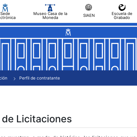
Sede
Museo Casa de la
Escuela de
SIAEN
ectrónica
Moneda
Grabado
tar
tar
tar
tar
ción
Perfil de contratante
tar
 de Licitaciones