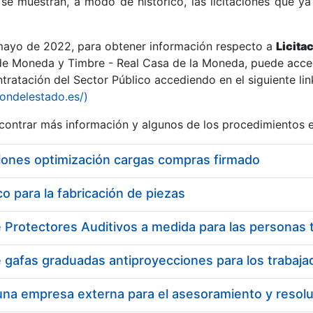
se muestran, a modo de histórico, las licitaciones que ya
 mayo de 2022, para obtener información respecto a
Licita
de Moneda y Timbre - Real Casa de la Moneda, puede acced
ratación del Sector Público accediendo en el siguiente lin
r
iondelestado.es/)
ontrar más información y algunos de los procedimientos 
iones optimización cargas compras firmado
 para la fabricación de piezas
tar