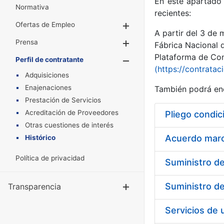
En este apartado 
Normativa
recientes:
Ofertas de Empleo
Mostrar/Ocultar
A partir del 3 de
Prensa
Mostrar/Ocultar
Fábrica Nacional 
Plataforma de Cont
Perfil de contratante
Mostrar/Oculta
(https://contratac
Adquisiciones
Enajenaciones
También podrá enc
Prestación de Servicios
Acreditación de Proveedores
Pliego condic
Otras cuestiones de interés
Acuerdo marco
Histórico
Política de privacidad
Transparencia
Mostrar/Ocul