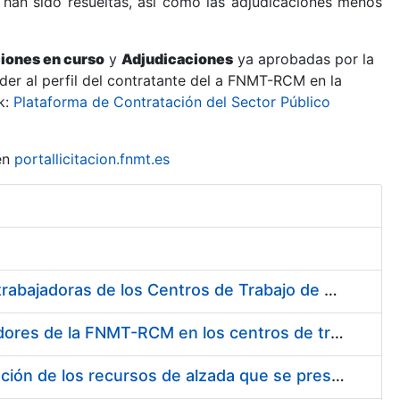
 han sido resueltas, así como las adjudicaciones menos
ciones en curso
y
Adjudicaciones
ya aprobadas por la
er al perfil del contratante del a FNMT-RCM en la
k:
Plataforma de Contratación del Sector Público
en
portallicitacion.fnmt.es
Suministro de Protectores Auditivos a medida para las personas trabajadoras de los Centros de Trabajo de Madrid y Burgos
Suministro de gafas graduadas antiproyecciones para los trabajadores de la FNMT-RCM en los centros de trabajo de Madrid y Burgos
Servicios de una empresa externa para el asesoramiento y resolución de los recursos de alzada que se presentan relacionados con procesos de selección para la FNMT-RCM