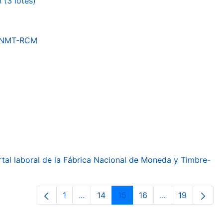
(3 lotes)
a FNMT-RCM
ortal laboral de la Fábrica Nacional de Moneda y Timbre-
1
...
14
15
16
...
19
Página
Páginas intermedias Use TAB para de
Página
Página
Página
Páginas interme
Página