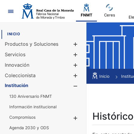
Navegación
FNMT
Ceres
El
INICIO
Productos y Soluciones
Mostrar/Ocul
Servicios
Mostrar/Ocul
Innovación
Mostrar/Ocul
Coleccionista
Mostrar/Ocul
Inicio
Institu
Institución
Mostrar/Ocul
130 Aniversario FNMT
Información institucional
Histórico
Compromisos
Mostrar/Ocultar
Agenda 2030 y ODS