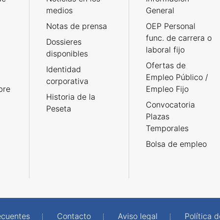
medios
General
Notas de prensa
OEP Personal
func. de carrera o
Dossieres
laboral fijo
disponibles
Ofertas de
Identidad
Empleo Público /
corporativa
bre
Empleo Fijo
Historia de la
Convocatoria
Peseta
Plazas
Temporales
Bolsa de empleo
ecuentes
Contacto
Aviso legal
Política 