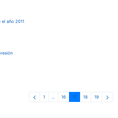
e el año 2011
presión
1
...
16
17
18
19
Página
Páginas intermedias Use TAB par
Página
Página
Página
Página