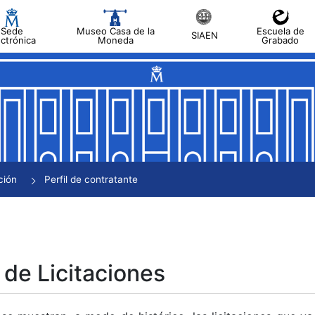
Sede
Museo Casa de la
Escuela de
SIAEN
ectrónica
Moneda
Grabado
tar
tar
tar
tar
ción
Perfil de contratante
tar
 de Licitaciones