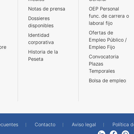
Notas de prensa
OEP Personal
func. de carrera o
Dossieres
laboral fijo
disponibles
Ofertas de
Identidad
Empleo Público /
corporativa
bre
Empleo Fijo
Historia de la
Convocatoria
Peseta
Plazas
Temporales
Bolsa de empleo
ecuentes
Contacto
Aviso legal
Política 