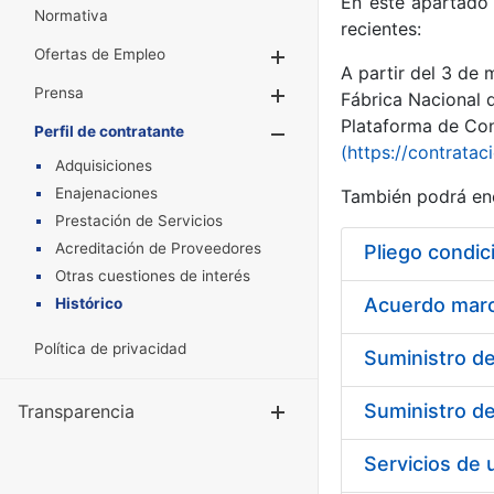
En este apartado 
Normativa
recientes:
Ofertas de Empleo
Mostrar/Ocultar
A partir del 3 de
Prensa
Mostrar/Ocultar
Fábrica Nacional 
Plataforma de Cont
Perfil de contratante
Mostrar/Oculta
(https://contratac
Adquisiciones
Enajenaciones
También podrá enc
Prestación de Servicios
Acreditación de Proveedores
Pliego condic
Otras cuestiones de interés
Acuerdo marco
Histórico
Política de privacidad
Transparencia
Mostrar/Ocul