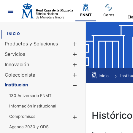
Navegación
FNMT
Ceres
El
INICIO
Productos y Soluciones
Mostrar/Ocul
Servicios
Mostrar/Ocul
Innovación
Mostrar/Ocul
Coleccionista
Mostrar/Ocul
Inicio
Institu
Institución
Mostrar/Ocul
130 Aniversario FNMT
Información institucional
Histórico
Compromisos
Mostrar/Ocultar
Agenda 2030 y ODS