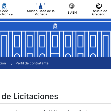
Sede
Museo Casa de la
Escuela de
SIAEN
ectrónica
Moneda
Grabado
tar
tar
tar
tar
ción
Perfil de contratante
tar
 de Licitaciones