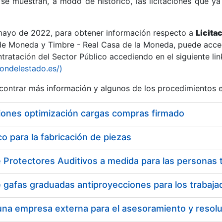
se muestran, a modo de histórico, las licitaciones que ya
 mayo de 2022, para obtener información respecto a
Licita
de Moneda y Timbre - Real Casa de la Moneda, puede acced
ratación del Sector Público accediendo en el siguiente lin
r
iondelestado.es/)
ontrar más información y algunos de los procedimientos 
iones optimización cargas compras firmado
 para la fabricación de piezas
tar