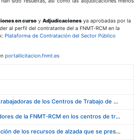
 han sido resueltas, así como las adjudicaciones menos
ciones en curso
y
Adjudicaciones
ya aprobadas por la
er al perfil del contratante del a FNMT-RCM en la
k:
Plataforma de Contratación del Sector Público
en
portallicitacion.fnmt.es
Suministro de Protectores Auditivos a medida para las personas trabajadoras de los Centros de Trabajo de Madrid y Burgos
Suministro de gafas graduadas antiproyecciones para los trabajadores de la FNMT-RCM en los centros de trabajo de Madrid y Burgos
Servicios de una empresa externa para el asesoramiento y resolución de los recursos de alzada que se presentan relacionados con procesos de selección para la FNMT-RCM