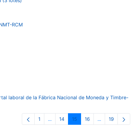
(3 lotes)
a FNMT-RCM
ortal laboral de la Fábrica Nacional de Moneda y Timbre-
1
...
14
15
16
...
19
Página
Páginas intermedias Use TAB para de
Página
Página
Página
Páginas interme
Página