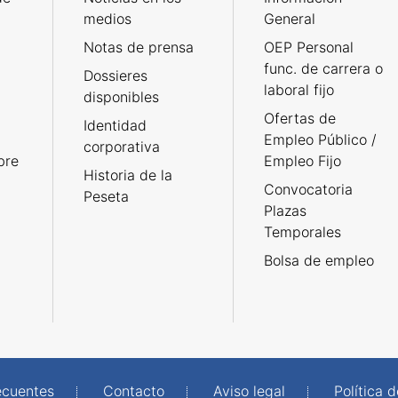
medios
General
Notas de prensa
OEP Personal
func. de carrera o
Dossieres
laboral fijo
disponibles
Ofertas de
Identidad
Empleo Público /
corporativa
bre
Empleo Fijo
Historia de la
Convocatoria
Peseta
Plazas
Temporales
Bolsa de empleo
ecuentes
Contacto
Aviso legal
Política 