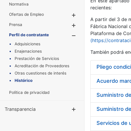
En este apartado 
Normativa
recientes:
Ofertas de Empleo
Mostrar/Ocultar
A partir del 3 de
Prensa
Mostrar/Ocultar
Fábrica Nacional 
Plataforma de Cont
Perfil de contratante
Mostrar/Oculta
(https://contratac
Adquisiciones
Enajenaciones
También podrá enc
Prestación de Servicios
Acreditación de Proveedores
Pliego condic
Otras cuestiones de interés
Acuerdo marco
Histórico
Política de privacidad
Transparencia
Mostrar/Ocul