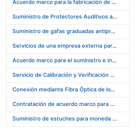
Acuerdo marco para la fabricación de piezas
Suministro de Protectores Auditivos a medida para las personas trabajadoras de los Centros de Trabajo de Madrid y Burgos
Suministro de gafas graduadas antiproyecciones para los trabajadores de la FNMT-RCM en los centros de trabajo de Madrid y Burgos
Servicios de una empresa externa para el asesoramiento y resolución de los recursos de alzada que se presentan relacionados con procesos de selección para la FNMT-RCM
Acuerdo marco para el suministro e instalación de persianas, estores y otros complementos
Servicio de Calibración y Verificación Externa de los Equipos de Medición del Servicio de Prevención de la FNMT-RCM
Conexión mediante Fibra Óptica de los Centros de Proceso de Datos (CPDs) de las sedes de la FNMT-RCM de Burgos y Madrid
Contratación de acuerdo marco para el Suministro de Material de Electricidad para la Fábrica Nacional de Moneda y Timbre-Real Casa de la Moneda en su centro de trabajo de Burgos
Suministro de estuches para moneda de 30 €