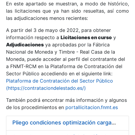
En este apartado se muestran, a modo de histórico,
las licitaciones que ya han sido resueltas, así como
Mostrar/Ocultar
las adjudicaciones menos recientes:
Mostrar/Ocultar
A partir del 3 de mayo de 2022, para obtener
información respecto a
Mostrar/Ocultar
Licitaciones en curso
y
Adjudicaciones
ya aprobadas por la Fábrica
Nacional de Moneda y Timbre - Real Casa de la
Moneda, puede acceder al perfil del contratante del
a FNMT-RCM en la Plataforma de Contratación del
Sector Público accediendo en el siguiente link:
Plataforma de Contratación del Sector Público
(https://contrataciondelestado.es/)
También podrá encontrar más información y algunos
de los procedimientos en
portallicitacion.fnmt.es
Mostrar/Ocultar
Pliego condiciones optimización cargas compras firmado