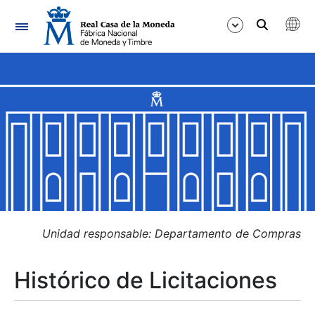
Navegación
Mostrar/Ocultar
Mostrar/Ocultar
Mostrar/Ocultar
Mostrar/Ocultar
Mostrar/Ocultar
Unidad responsable: Departamento de Compras
Histórico de Licitaciones
Mostrar/Ocultar