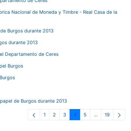
Departamento de Ceres
ábrica Nacional de Moneda y Timbre - Real Casa de la
el de Burgos durante 2013
rgos durante 2013
 del Departamento de Ceres
apel Burgos
 Burgos
a papel de Burgos durante 2013
1
2
3
4
5
...
19
Página
Página
Página
Página
Página
Páginas interme
Página