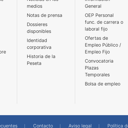
medios
General
Notas de prensa
OEP Personal
func. de carrera o
Dossieres
laboral fijo
disponibles
Ofertas de
Identidad
Empleo Público /
corporativa
bre
Empleo Fijo
Historia de la
Convocatoria
Peseta
Plazas
Temporales
Bolsa de empleo
ecuentes
Contacto
Aviso legal
Política 