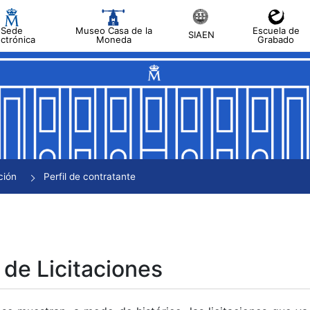
Sede
Museo Casa de la
Escuela de
SIAEN
ectrónica
Moneda
Grabado
tar
tar
tar
tar
ción
Perfil de contratante
tar
 de Licitaciones