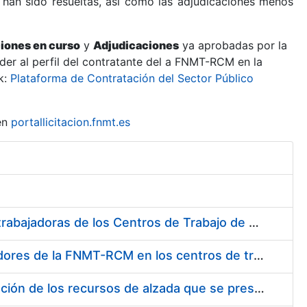
 han sido resueltas, así como las adjudicaciones menos
ciones en curso
y
Adjudicaciones
ya aprobadas por la
er al perfil del contratante del a FNMT-RCM en la
k:
Plataforma de Contratación del Sector Público
en
portallicitacion.fnmt.es
Suministro de Protectores Auditivos a medida para las personas trabajadoras de los Centros de Trabajo de Madrid y Burgos
Suministro de gafas graduadas antiproyecciones para los trabajadores de la FNMT-RCM en los centros de trabajo de Madrid y Burgos
Servicios de una empresa externa para el asesoramiento y resolución de los recursos de alzada que se presentan relacionados con procesos de selección para la FNMT-RCM