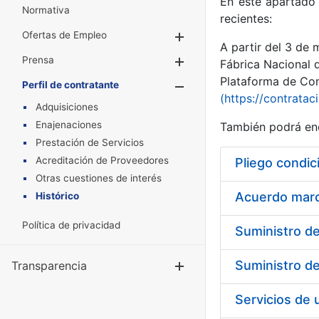
En este apartado 
Normativa
recientes:
Ofertas de Empleo
Mostrar/Ocultar
A partir del 3 de
Prensa
Mostrar/Ocultar
Fábrica Nacional 
Plataforma de Cont
Perfil de contratante
Mostrar/Oculta
(https://contratac
Adquisiciones
Enajenaciones
También podrá enc
Prestación de Servicios
Acreditación de Proveedores
Pliego condic
Otras cuestiones de interés
Acuerdo marco
Histórico
Política de privacidad
Transparencia
Mostrar/Ocul