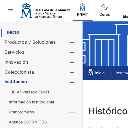
Navegación
FNMT
Ceres
El
INICIO
Productos y Soluciones
Mostrar/Ocul
Servicios
Mostrar/Ocul
Innovación
Mostrar/Ocul
Coleccionista
Mostrar/Ocul
Inicio
Institu
Institución
Mostrar/Ocul
130 Aniversario FNMT
Información institucional
Histórico
Compromisos
Mostrar/Ocultar
Agenda 2030 y ODS