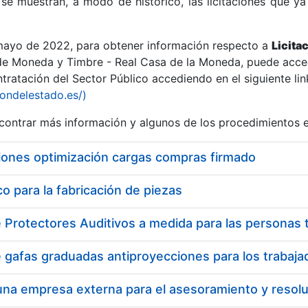
se muestran, a modo de histórico, las licitaciones que ya
 mayo de 2022, para obtener información respecto a
Licita
de Moneda y Timbre - Real Casa de la Moneda, puede acced
ratación del Sector Público accediendo en el siguiente lin
r
iondelestado.es/)
ontrar más información y algunos de los procedimientos 
iones optimización cargas compras firmado
 para la fabricación de piezas
tar