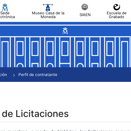
Sede
Museo Casa de la
Escuela de
SIAEN
ectrónica
Moneda
Grabado
tar
tar
tar
tar
ción
Perfil de contratante
tar
 de Licitaciones