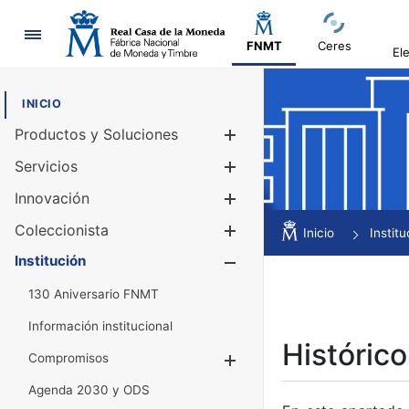
Navegación
FNMT
Ceres
El
INICIO
Productos y Soluciones
Mostrar/Ocul
Servicios
Mostrar/Ocul
Innovación
Mostrar/Ocul
Coleccionista
Mostrar/Ocul
Inicio
Institu
Institución
Mostrar/Ocul
130 Aniversario FNMT
Información institucional
Histórico
Compromisos
Mostrar/Ocultar
Agenda 2030 y ODS