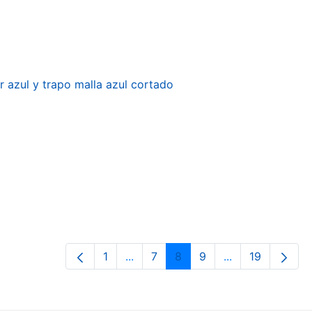
r azul y trapo malla azul cortado
1
...
7
8
9
...
19
Página
Páginas intermedias Use TAB para 
Página
Página
Página
Páginas interme
Página