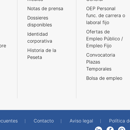
Notas de prensa
OEP Personal
func. de carrera o
Dossieres
laboral fijo
disponibles
Ofertas de
Identidad
Empleo Público /
corporativa
bre
Empleo Fijo
Historia de la
Convocatoria
Peseta
Plazas
Temporales
Bolsa de empleo
ecuentes
Contacto
Aviso legal
Política 