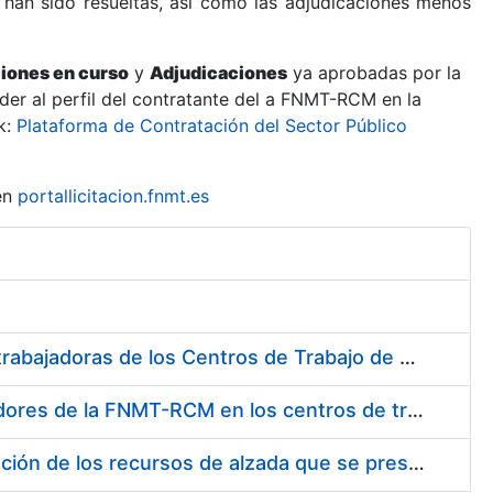
 han sido resueltas, así como las adjudicaciones menos
ciones en curso
y
Adjudicaciones
ya aprobadas por la
er al perfil del contratante del a FNMT-RCM en la
k:
Plataforma de Contratación del Sector Público
en
portallicitacion.fnmt.es
Suministro de Protectores Auditivos a medida para las personas trabajadoras de los Centros de Trabajo de Madrid y Burgos
Suministro de gafas graduadas antiproyecciones para los trabajadores de la FNMT-RCM en los centros de trabajo de Madrid y Burgos
Servicios de una empresa externa para el asesoramiento y resolución de los recursos de alzada que se presentan relacionados con procesos de selección para la FNMT-RCM