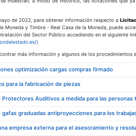
se muestran, a modo de histórico, las licitaciones que ya
 mayo de 2022, para obtener información respecto a
Licita
de Moneda y Timbre - Real Casa de la Moneda, puede acced
ratación del Sector Público accediendo en el siguiente lin
r
iondelestado.es/)
ontrar más información y algunos de los procedimientos 
iones optimización cargas compras firmado
 para la fabricación de piezas
tar