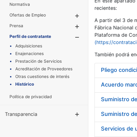
En este apartado 
Normativa
recientes:
Ofertas de Empleo
Mostrar/Ocultar
A partir del 3 de
Prensa
Mostrar/Ocultar
Fábrica Nacional 
Plataforma de Cont
Perfil de contratante
Mostrar/Oculta
(https://contratac
Adquisiciones
Enajenaciones
También podrá enc
Prestación de Servicios
Acreditación de Proveedores
Pliego condic
Otras cuestiones de interés
Acuerdo marco
Histórico
Política de privacidad
Transparencia
Mostrar/Ocul